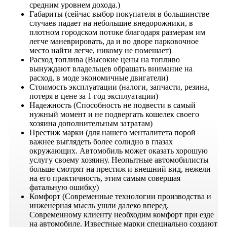
средним уровнем дохода.)
Габариты (сейчас выбор покупателя в большинстве
случаев падает на небольшие внедорожники, в
плотном городском потоке благодаря размерам им
легче маневрировать, да и во дворе парковочное
место найти легче, никому не помешает)
Расход топлива (Высокие цены на топливо
вынуждают владельцев обращать внимание на
расход, в моде экономичные двигатели)
Стоимость эксплуатации (налоги, запчасти, резина,
потеря в цене за 1 год эксплуатации)
Надежность (Способность не подвести в самый
нужный момент и не подвергать кошелек своего
хозяина дополнительным затратам)
Престиж марки (для нашего менталитета порой
важнее выглядеть более солидно в глазах
окружающих. Автомобиль может оказать хорошую
услугу своему хозяину. Неопытные автомобилисты
больше смотрят на престиж и внешний вид, нежели
на его практичность, этим самым совершая
фатальную ошибку)
Комфорт (Современные технологии производства и
инженерная мысль ушли далеко вперед.
Современному клиенту необходим комфорт при езде
на автомобиле. Известные марки специально создают