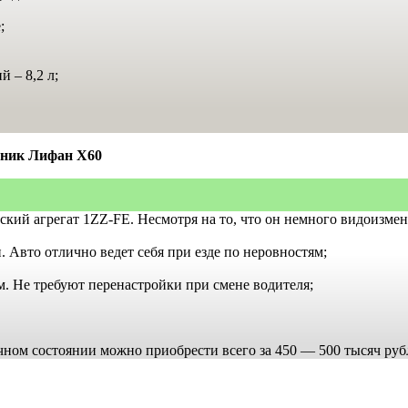
;
й – 8,2 л;
жник Лифан Х60
вский
агрегат 1ZZ-FE. Несмотря на то, что он немного видоизме
 Авто отлично ведет себя при езде по неровностям;
м. Не требуют перенастройки при смене водителя;
чном состоянии можно приобрести всего за 450 — 500 тысяч руб