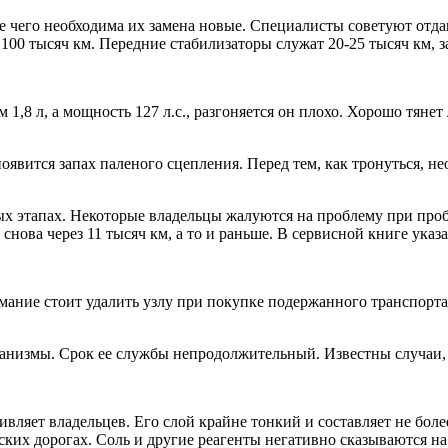
е чего необходима их замена новые. Специалисты советуют отд
 100 тысяч км. Передние стабилизаторы служат 20-25 тысяч км, з
м
1,8 л, а мощность 127 л.с., разгоняется он плохо. Хорошо тяне
 появится запах паленого сцепления. Перед тем, как тронуться, 
ых этапах. Некоторые владельцы жалуются на проблему при проб
нова через 11 тысяч км, а то и раньше. В сервисной книге указа
мание стоит удалить узлу при покупке подержанного транспорт
измы. Срок ее службы непродолжительный. Известны случаи, ко
ивляет владельцев. Его слой крайне тонкий и составляет не бол
ских дорогах. Соль и другие реагенты негативно сказываются на