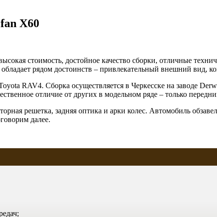
fan X60
ысокая стоимость, достойное качество сборки, отличные техни
 обладает рядом достоинств – привлекательный внешний вид, к
 Toyota RAV4. Сборка осуществляется в Черкесске на заводе Der
ественное отличие от других в модельном ряде – только передни
торная решетка, задняя оптика и арки колес. Автомобиль обзаве
говорим далее.
редач;