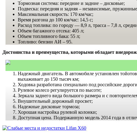
Т
ормозная система: передние и задние – дисковые;
П
одвеска: передняя и задняя – независимые, пружинные
Максимальная скорость: 170 км/час;
Время разгона до 100 км/час: 14,5 с;
Расход топлива: по городу — 8,9 л, трасса – 7,8 л, средни
Объем
багажного отсека: 405 л;
Объем
топливного бака: 55 л;
Топливо: бензин АИ – 95.
Достоинства и преимущества, которыми обладает внедоро
Надежный двигатель. В автомобиле установлен
тойото
выхаживает до 150 тысяч км;
Ходовка
разработана специально под российские дороги.
Рулевое колесо регулируется по высоте;
Зеркала заднего вида большого размера и с повторителе
Внушительный дорожный просвет;
Надежные дисковые тормоза;
Хорошая настройка рулевой колонки;
Доступная цена. Подержанную модель 2014 года в отли