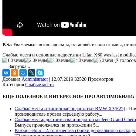
P.S.:
Уважаемые автовладельцы, оставляйте свои отзывы, пиши
Слабые места и основные недостатки Lifan X60
was last modifie
(
7
голосов
Загрузка...
Добавил
Administrator
|
12.07.2019 32520 Просмотров
Категория
Слабые места
ЕЩЕ ПОЛЕЗНОЕ И ИНТЕРЕСНОЕ ПРО АВТОМОБИЛИ:
Слабые места и типичные недостатки BMW X3(F25)
-
По
производитель провел серьезную работу...
Слабые места, достоинства и недостатки Jeep Grand Cher
Выпуск продолжался на протяжении 5...
Разбор Jetour T2: от качества сборки до реального расхода
T2 позиционируется как доступный...