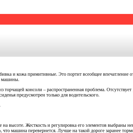
обивка и кожа примитивные. Это портит всеобщее впечатление о
й машины.
 торчащей консоли – распространенная проблема. Отсутствует р
сиденья предусмотрен только для
водительского
.
.
е на высоте. Жесткость и регулировка его элементов выбраны не
, что машина перевернется. Лучше на такой дороге заранее тормо