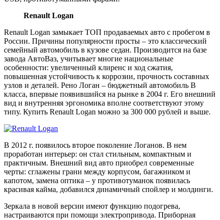
Renault Logan
Renault Logan замыкает ТОП продаваемых авто с пробегом в
России. Причины популярности просты – это классический
семейный автомобиль в кузове седан. Производится на базе
завода АвтоВаз, учитывает многие национальные
особенности: увеличенный клиренс и ход сжатия,
повышенная устойчивость к коррозии, прочность составных
узлов и деталей. Рено Логан – бюджетный автомобиль B
класса, впервые появившийся на рынке в 2004 г. Его внешний
вид и внутренняя эргономика вполне соответствуют этому
типу. Купить Renault Logan можно за 300 000 рублей и выше.
В 2012 г. появилось второе поколение Логанов. В нем
проработан интерьер: он стал стильным, компактным и
практичным. Внешний вид авто приобрел современные
черты: сглажены грани между корпусом, багажником и
капотом, замена оптика – у противотуманок появилась
красивая кайма, добавился динамичный спойлер и молдинги.
Зеркала в новой версии имеют функцию подогрева,
настраиваются при помощи электропривода. Приборная