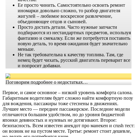
Ее просто чинить. Самостоятельно освоить ремонт
иномарки довольно сложно, то разбор двигателя
жигулей – любимое воскресное развлечение,
объединяющее отцов и сыновей.
Просто достать детали. Часто нужные запчасти
подбираются из нестандартных предметов, используя
фантазию и смекалку. Если же потребуется поставить
новую деталь, то время ожидания будет значительно
меньше.
Не так требовательна к качеству топлива. Там, где
немец будет чихать, русский двигатель переварит все
и попросит добавки.
Поговорим подробнее о недостатках…
Первое, и самое основное – низкий уровень комфорта салона.
Габаритным водителям будет сложно найти комфортную позу
для вождения, пассажиры тоже стеснены в движениях.
Лучшее место — переднее пассажирское. Последние модели
отличаются большим удобством, но до уровня бюджетной
японки девяностых и нулевых не дотягивают. Второе:
безопасность. Всем известен анекдот про манекен и crush тест:
он возник не на пустом месте. Третье: ремонт стоит дешевле,
но делать его потребуется чаще.