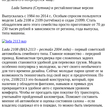
Lada Samara (Спутник)
и рестайлинговые версии
Выпускалась с 1984 по 2014 г.. Особым спросом пользуются
модели Lada 2108 и 2109 (хетчбэки) и седан 21099. Стать
обладателем авто этого семейства просто приготовьте от 70 до
230 тысяч рублей в зависимости от региона, года выпуска,
типа машины.
Lada 2108 (ВАЗ-2113 – рестайл 2004 года)
– первый советский
автомобиль семейного типа. Главное новшество – передний
привод. Компактная трехдверка при сложенных задних
сидениях становится удобной для перевозки грузов. Модель
особенно популярна у молодежи, за счет своего необычного
для того времени дизайна. Сейчас молодые парни ценят ее за
возможность тюнинговать под свой вкус и предпочтения. По
сути, 2108/2113 это большой конструктор, который, при
наличии у обладателя фантазии, навыков и прямых рук
превращается в удобное авто с приемлемым уровнем
комфорта. Чтобы не прогадать при покупке б/у транспорта,
учитывайте пройденный километраж. Поможет составить
мнение об автомобиле и оценка состояния салона – если
владелец содержал его в порядке, то можно быть уверенным,