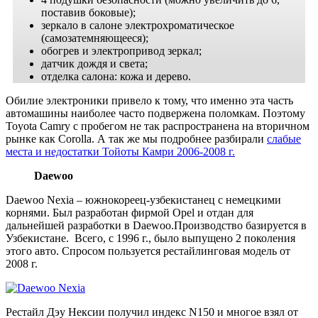
поставив боковые);
зеркало в салоне электрохроматическое
(самозатемняющееся);
обогрев и электропривод зеркал;
датчик дождя и света;
отделка салона: кожа и дерево.
Обилие электроники привело к тому, что именно эта часть
автомашины наиболее часто подвержена поломкам. Поэтому
Toyota Camry с пробегом не так распространена на вторичном
рынке как Corolla. А так же мы подробнее разбирали
слабые
места и недостатки Тойоты Камри 2006-2008 г.
Daewoo
Daewoo Nexia – южнокореец-узбекистанец с немецкими
корнями. Был разработан фирмой Opel и отдан для
дальнейшей разработки в Daewoo.Производство базируется в
Узбекистане. Всего, с 1996 г., было выпущено 2 поколения
этого авто. Спросом пользуется рестайлинговая модель от
2008 г.
Рестайл Дэу Нексии получил индекс N150 и многое взял от