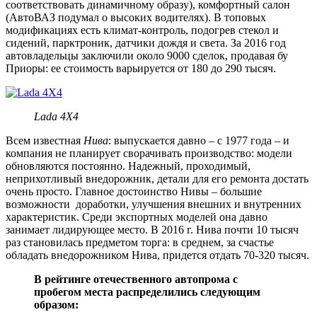
соответствовать динамичному образу), комфортный салон
(АвтоВАЗ подумал о высоких водителях). В топовых
модификациях есть климат-контроль, подогрев стекол и
сидений, парктроник, датчики дождя и света. За 2016 год
автовладельцы заключили около 9000 сделок, продавая бу
Приоры: ее стоимость варьируется от 180 до 290 тысяч.
Lada 4X4
Всем известная
Нива
: выпускается давно – с 1977 года – и
компания не планирует сворачивать производство: модели
обновляются постоянно. Надежный, проходимый,
неприхотливый внедорожник, детали для его ремонта достать
очень просто. Главное достоинство Нивы – большие
возможности доработки, улучшения внешних и внутренних
характеристик. Среди экспортных моделей она давно
занимает лидирующее место. В 2016 г. Нива почти 10 тысяч
раз становилась предметом торга: в среднем, за счастье
обладать внедорожником Нива, придется отдать 70-320 тысяч.
В рейтинге отечественного автопрома с
пробегом места распределились следующим
образом: