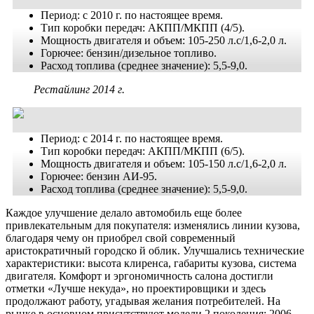
Период: с 2010 г. по настоящее время.
Тип коробки передач: АКПП/МКПП (4/5).
Мощность двигателя и объем: 105-250 л.с/1,6-2,0 л.
Горючее: бензин/дизельное топливо.
Расход топлива (среднее значение): 5,5-9,0.
Рестайлинг 2014 г.
Период: с 2014 г. по настоящее время.
Тип коробки передач: АКПП/МКПП (6/5).
Мощность двигателя и объем: 105-150 л.с/1,6-2,0 л.
Горючее: бензин АИ-95.
Расход топлива (среднее значение): 5,5-9,0.
Каждое улучшение делало автомобиль еще более
привлекательным для покупателя: изменялись линии кузова,
благодаря чему он приобрел свой современный
аристократичный городско й облик. Улучшались технические
характеристики: высота клиренса, габариты кузова, система
двигателя. Комфорт и эргономичность салона достигли
отметки «Лучше некуда», но проектировщики и здесь
продолжают работу, угадывая желания потребителей. На
рынке в основном присутствуют модели 2 поколения: 2006-