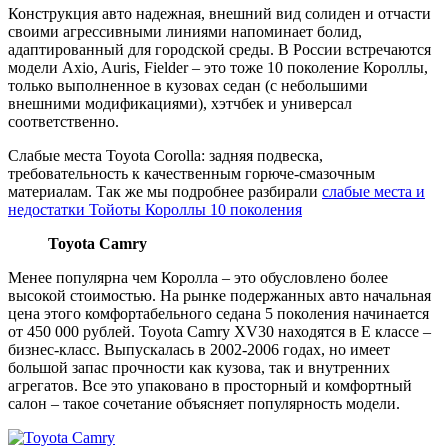
Конструкция авто надежная, внешний вид солиден и отчасти
своими агрессивными линиями напоминает болид,
адаптированный для городской среды. В России встречаются
модели Axio, Auris, Fielder – это тоже 10 поколение Короллы,
только выполненное в кузовах седан (с небольшими
внешними модификациями), хэтчбек и универсал
соответственно.
Слабые места Toyota Corolla: задняя подвеска,
требовательность к качественным горюче-смазочным
материалам. Так же мы подробнее разбирали
слабые места и
недостатки Тойоты Короллы 10 поколения
Toyota Camry
Менее популярна чем Королла – это обусловлено более
высокой стоимостью. На рынке подержанных авто начальная
цена этого комфортабельного седана 5 поколения начинается
от 450 000 рублей. Toyota Camry XV30 находятся в E классе –
бизнес-класс. Выпускалась в 2002-2006 годах, но имеет
большой запас прочности как кузова, так и внутренних
агрегатов. Все это упаковано в просторный и комфортный
салон – такое сочетание объясняет популярность модели.