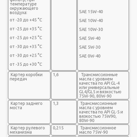
температуре
окружающего
SAE 15W-40
воздуха:
от -20 до +45 °С
SAE 10W-40
от -25 до +35 °С
SAE 10W-30
от -25 до +25 °С
SAE 5W-40
от -30 до +35 °С
SAE 5W-30
от -30 до +25 °С
SAE 0W-40
от -35 до +30 °С
Картер коробки
1,6
Трансмиссионные
передач
масла с уровнем
качества по API GL-4
или универсальные
GL4/GL5 и вязкостью
75W-90, 80W-90
Картер заднего
1,3
Трансмиссионные
моста
масла с уровнем
качества по API GL-5 и
вязкостью 75W90,
80W-90
Картер рулевого
0,215
Трансмиссионное
механизма
масло 75W-90