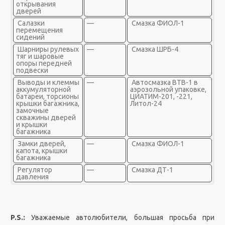
открывания
дверей
Салазки
—
Смазка ФИОЛ-1
перемещения
сидений
Шарниры рулевых
—
Смазка ШРБ-4
тяг и шаровые
опоры передней
подвески
Выводы и клеммы
—
Автосмазка ВТВ-1 в
аккумуляторной
аэрозольной упаковке,
батареи, торсионы
ЦИАТИМ-201, -221,
крышки багажника,
Литол-24
замочные
скважины дверей
и крышки
багажника
Замки дверей,
—
Смазка ФИОЛ-1
капота, крышки
багажника
Регулятор
—
Смазка ДТ-1
давления
P.S.:
Уважаемые автолюбители, большая просьба при