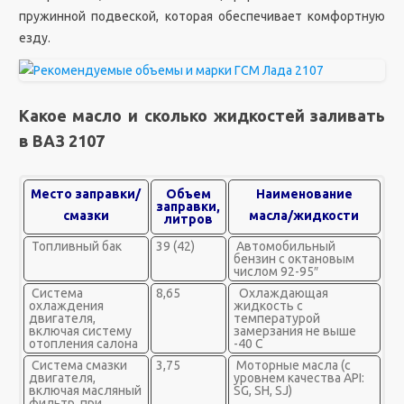
пружинной подвеской, которая обеспечивает комфортную
езду.
Какое масло и сколько жидкостей заливать
в ВАЗ 2107
Место заправки/
Объем
Наименование
заправки,
смазки
масла/жидкости
литров
Топливный бак
39 (42)
Автомобильный
бензин с октановым
числом 92-95″
Система
8,65
Охлаждающая
охлаждения
жидкость с
двигателя,
температурой
включая систему
замерзания не выше
отопления салона
-40 С
Система смазки
3,75
Моторные масла (с
двигателя,
уровнем качества API:
включая масляный
SG, SH, SJ)
фильтр, при