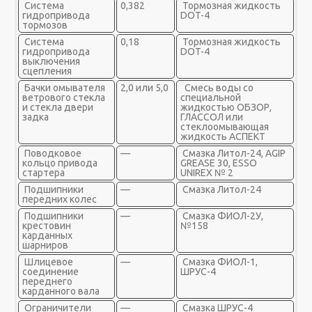
Система
0,382
Тормозная жидкость
гидропривода
DOT-4
тормозов
Система
0,18
Тормозная жидкость
гидропривода
DOT-4
выключения
сцепления
Бачки омывателя
2,0 или 5,0
Смесь воды со
ветрового стекла
специальной
и стекла двери
жидкостью ОБЗОР,
задка
ГЛАССОЛ или
стеклоомывающая
жидкость АСПЕКТ
Поводковое
—
Смазка Литол-24, AGIP
кольцо привода
GREASE 30, ESSO
стартера
UNIREX № 2
Подшипники
—
Смазка Литол-24
передних колес
Подшипники
—
Смазка ФИОЛ-2У,
крестовин
№158
карданных
шарниров
Шлицевое
—
Смазка ФИОЛ-1,
соединение
ШРУС-4
переднего
карданного вала
Ограничители
—
Смазка ШРУС-4