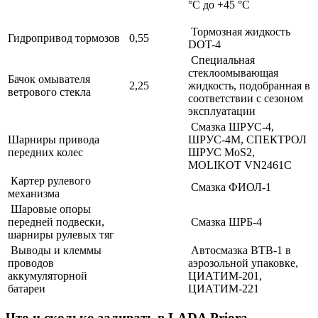
°С до +45 °С
Тормозная жидкость
Гидропривод тормозов
0,55
DOT-4
Специальная
стеклоомывающая
Бачок омывателя
2,25
жидкость, подобранная в
ветрового стекла
соответствии с сезоном
эксплуатации
Смазка ШРУС-4,
Шарниры привода
ШРУС-4М, СПЕКТРОЛ
передних колес
ШРУС МоS2,
MOLIKOT VN2461C
Картер рулевого
Смазка ФИОЛ-1
механизма
Шаровые опоры
передней подвески,
Смазка ШРБ-4
шарниры рулевых тяг
Выводы и клеммы
Автосмазка ВТВ-1 в
проводов
аэрозольной упаковке,
аккумуляторной
ЦИАТИМ-201,
батареи
ЦИАТИМ-221
Что и сколько заливать в LADA Priora