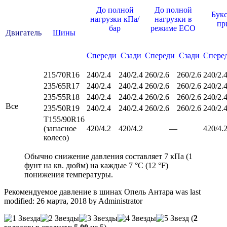
До полной
До полной
Бук
нагрузки кПа/
нагрузки в
пр
бар
режиме ECO
Двигатель
Шины
Спереди
Сзади
Спереди
Сзади
Спере
215/70R16
240/2.4
240/2.4
260/2.6
260/2.6
240/2.
235/65R17
240/2.4
240/2.4
260/2.6
260/2.6
240/2.
235/55R18
240/2.4
240/2.4
260/2.6
260/2.6
240/2.
Все
235/50R19
240/2.4
240/2.4
260/2.6
260/2.6
240/2.
T155/90R16
(запасное
420/4.2
420/4.2
—
420/4.
колесо)
Обычно снижение давления составляет 7 кПа (1
фунт на кв. дюйм) на каждые 7 °C (12 °F)
понижения температуры.
Рекомендуемое давление в шинах Опель Антара
was last
modified:
26 марта, 2018
by
Administrator
(
2