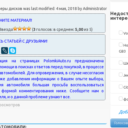
меры дисков
was last modified:
4 мая, 2018
by
Administrator
Недост
интере
(
3
голосов: в среднем:
5,00
из 5)
Vo
Ho
GB3
Шк
Je
Cit
фо
Просмотров
Доба
АВТОМОБИЛИ: