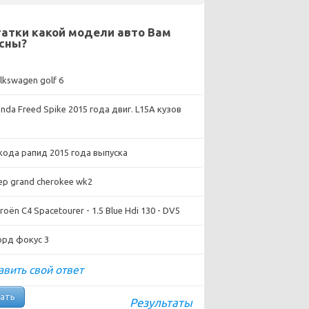
атки какой модели авто Вам
сны?
lkswagen golf 6
nda Freed Spike 2015 года двиг. L15A кузов
ода рапид 2015 года выпуска
ep grand cherokee wk2
roën C4 Spacetourer - 1.5 Blue Hdi 130 - DV5
рд фокус 3
вить свой ответ
Результаты