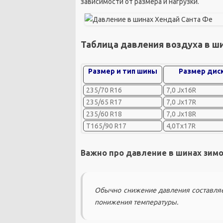
зависимости от размера и нагрузки.
Таблица давления воздуха в ши
Размер и тип шины
Размер дис
235/70 R16
7,0 Jx16R
235/65 R17
7,0 Jx17R
235/60 R18
7,0 Jx18R
T165/90 R17
4,0Tx17R
Важно про давление в шинах зим
Обычно снижение давления составляет 
понижения температуры.