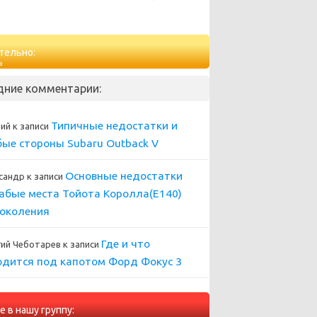
тельно:
дние комментарии:
Типичные недостатки и
ний
к записи
бые стороны Subaru Outback V
Основные недостатки
сандр
к записи
лабые места Тойота Королла(Е140)
поколения
Где и что
гий Чеботарев
к записи
одится под капотом Форд Фокус 3
е в нашу группу: