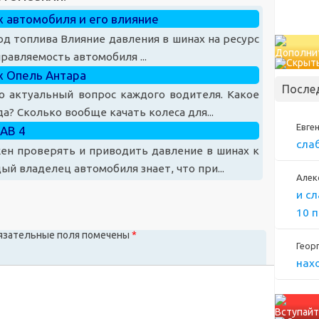
 автомобиля и его влияние
од топлива Влияние давления в шинах на ресурс
Дополни
равляемость автомобиля ...
х Опель Антара
После
о актуальный вопрос каждого водителя. Какое
а? Сколько вообще качать колеса для...
Евге
РАВ 4
сла
ен проверять и приводить давление в шинах к
й владелец автомобиля знает, что при...
Алек
и с
10 
язательные поля помечены
*
Геор
нах
Вступайт