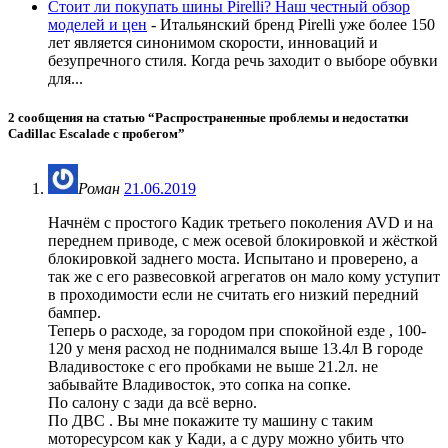
Стоит ли покупать шины Pirelli? Наш честный обзор
моделей и цен
-
Итальянский бренд Pirelli уже более 150
лет является синонимом скорости, инноваций и
безупречного стиля. Когда речь заходит о выборе обувки
для...
2 сообщения на статью “
Распространенные проблемы и недостатки
Cadillac Escalade с пробегом
”
Роман
21.06.2019
Начнём с простого Кадик третьего поколения AVD и на
переднем приводе, с меж осевой блокировкой и жёсткой
блокировкой заднего моста. Испытано и проверено, а
так же с его развесовкой агрегатов он мало кому уступит
в проходимости если не считать его низкий передний
бампер.
Теперь о расходе, за городом при спокойной езде , 100-
120 у меня расход не поднимался выше 13.4л В городе
Владивостоке с его пробками не выше 21.2л. не
забывайте Владивосток, это сопка на сопке.
По салону с зади да всё верно.
По ДВС . Вы мне покажите ту машину с таким
моторесурсом как у Кади, а с дуру можно убить что