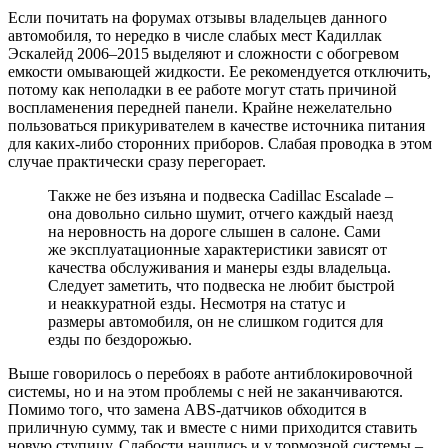
Если почитать на форумах отзывы владельцев данного
автомобиля, то нередко в числе слабых мест Кадиллак
Эскалейд 2006–2015 выделяют и сложности с обогревом
емкости омывающей жидкости. Ее рекомендуется отключить,
потому как неполадки в ее работе могут стать причиной
воспламенения передней панели. Крайне нежелательно
пользоваться прикуривателем в качестве источника питания
для каких-либо сторонних приборов. Слабая проводка в этом
случае практически сразу перегорает.
Также не без изъяна и подвеска Cadillac Escalade –
она довольно сильно шумит, отчего каждый наезд
на неровность на дороге слышен в салоне. Сами
же эксплуатационные характеристики зависят от
качества обслуживания и манеры езды владельца.
Следует заметить, что подвеска не любит быстрой
и неаккуратной езды. Несмотря на статус и
размеры автомобиля, он не слишком годится для
езды по бездорожью.
Выше говорилось о перебоях в работе антиблокировочной
системы, но и на этом проблемы с ней не заканчиваются.
Помимо того, что замена ABS-датчиков обходится в
приличную сумму, так и вместе с ними приходится ставить
новую ступицу. Слабости нашлись и у тормозной системы –