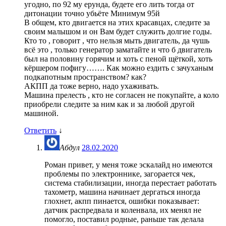
угодно, по 92 му ерунда, будете его лить тогда от
дитонации точно убьёте Минимум 95й
В общем, кто двигается на этих красавцах, следите за
своим малышом и он Вам будет служить долгие годы.
Кто то , говорит , что нельзя мыть двигатель, да чушь
всё это , только генератор заматайте и что б двигатель
был на половину горячим и хоть с пеной щёткой, хоть
кёршером пофигу……. Как можно ездить с зачуханым
подкапотным пространством? как?
АКПП да тоже верно, надо ухаживать.
Машина прелесть , кто не согласен не покупайте, а коло
приобрели следите за ним как и за любой другой
машиной.
Ответить
↓
Абдул
28.02.2020
Роман привет, у меня тоже эскалайд но имеются
проблемы по электроннике, загорается чек,
система стабилизации, иногда перестает работать
тахометр, машина начинает дергаться иногда
глохнет, акпп пинается, ошибки показывает:
датчик распредвала и коленвала, их менял не
помогло, поставил родные, раньше так делала