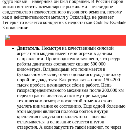
будто новый – наверняка он был покрашен. В России порой
можно встретить экземпляры с рыжиками – очевидное
свидетельство некачественного кузовного ремонта, потому
как в действительности металл у Эскалейда не ржавеет.
Теперь что касается конкретных недостатков Cadillac Escalade
3 поколения:
Двигатель.
Несмотря на качественный силовой
агрегат эта модель имеет свои огрехи в данном
направлении. Производителем заявлено, что ресурс
работы двигателя составляет свыше 500.000
километров. Владельцами это понимается в
буквальном смысле, отчего должного ухода движку
порой не дождаться. Как результат – после 150–200
тысяч пробега начинаются сбои в работе. Цепь
газораспределительного механизма после 200.000 км
нередко растягивается, а потому при каждом
техническом осмотре после этой отметки стоит
уделять внимание ее состоянию. Еще одной болезнью
этой модели является поломка болтов внутри
крепления выпускного коллектора – шляпка
отламывается, а основание остается внутри
отверстия. А если запустить такой недочет, то через