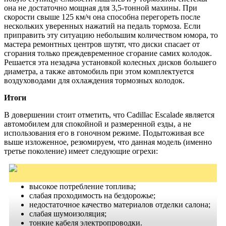
она не достаточно мощная для 3,5-тонной махины. При
скорости свыше 125 км/ч она способна перегореть после
нескольких уверенных нажатий на педаль тормоза. Если
приправить эту ситуацию небольшим количеством юмора, то
мастера ремонтных центров шутят, что диски спасает от
сгорания только преждевременное сгорание самих колодок.
Решается эта незадача установкой колесных дисков большего
диаметра, а также автомобиль при этом комплектуется
воздуховодами для охлаждения тормозных колодок.
Итоги
В довершении стоит отметить, что Cadillac Escalade является
автомобилем для спокойной и размеренной езды, а не
использования его в гоночном режиме. Подытоживая все
выше изложенное, резюмируем, что данная модель (именно
третье поколение) имеет следующие огрехи:
высокое потребление топлива;
слабая проходимость на бездорожье;
недостаточное качество материалов отделки салона;
слабая шумоизоляция;
тонкие кабеля электропроводки.