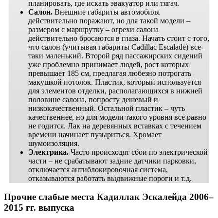
планировать, где искать эвакуатор или тягач.
Салон.
Внешние габариты автомобиля
действительно поражают, но для такой модели –
размером с маршрутку – огрехи салона
действительно бросаются в глаза. Начать стоит с того,
что салон (учитывая габариты Cadillac Escalade) все-
таки маленький. Второй ряд пассажирских сидений
уже проблемно принимает людей, рост которых
превышает 185 см, предлагая любезно потрогать
макушкой потолок. Пластик, который используется
для элементов отделки, располагающихся в нижней
половине салона, попросту дешевый и
низкокачественный. Остальной пластик – чуть
качественнее, но для модели такого уровня все равно
не годится. Лак на деревянных вставках с течением
времени начинает пузыриться. Хромает
шумоизоляция.
Электрика.
Часто происходят сбои по электрической
части – не срабатывают задние датчики парковки,
отключается антиблокировочная система,
отказываются работать выдвижные пороги и т.д.
Прочие слабые места Кадиллак Эскалейда 2006–
2015 гг. выпуска