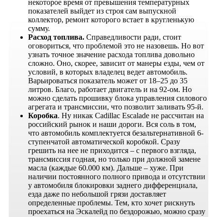
некоторое время от превышения температурных
показателей выйдет из строя сам выпускной
коллектор, ремонт которого встает в кругленькую
сумму.
Расход топлива.
Справедливости ради, стоит
оговориться, что проблемой это не назовешь. Но вот
узнать точное значение расхода топлива довольно
сложно. Оно, скорее, зависит от манеры езды, чем от
условий, в которых владелец ведет автомобиль.
Варьироваться показатель может от 18–25 до 35
литров. Благо, работает двигатель и на 92-ом. Но
можно сделать прошивку блока управления силового
агрегата и трансмиссии, что позволит заливать 95-й.
Коробка
. Ну никак Cadillac Escalade не рассчитан на
российский рынок и наши дороги. Вся соль в том,
что автомобиль комплектуется безальтернативной 6-
ступенчатой автоматической коробкой. Сразу
грешить на нее не приходится – с первого взгляда,
трансмиссия годная, но только при должной замене
масла (каждые 60.000 км). Дальше – хуже. При
наличии постоянного полного привода и отсутствии
у автомобиля блокировки заднего дифференциала,
езда даже по небольшой грязи доставляет
определенные проблемы. Тем, кто хочет рискнуть
проехаться на Эскалейд по бездорожью, можно сразу