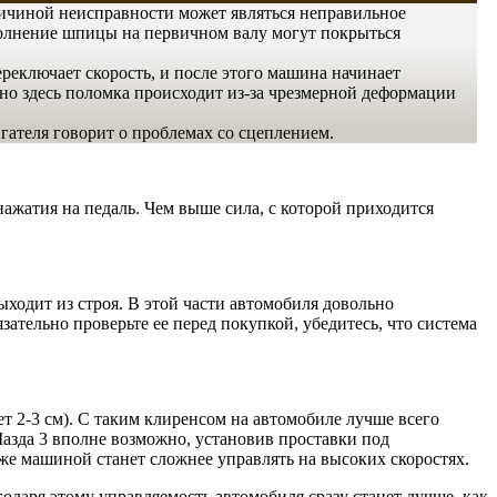
ричиной неисправности может являться неправильное
полнение шпицы на первичном валу могут покрыться
ереключает скорость, и после этого машина начинает
 но здесь поломка происходит из-за чрезмерной деформации
гателя говорит о проблемах со сцеплением.
жатия на педаль. Чем выше сила, с которой приходится
ходит из строя. В этой части автомобиля довольно
зательно проверьте ее перед покупкой, убедитесь, что система
т 2-3 см). С таким клиренсом на автомобиле лучше всего
Мазда 3 вполне возможно, установив проставки под
кже машиной станет сложнее управлять на высоких скоростях.
даря этому управляемость автомобиля сразу станет лучше, как