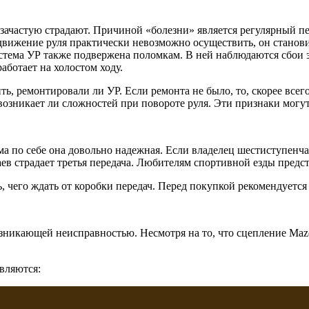
зачастую страдают. Причиной «болезни» является регулярный пер
 движение руля практически невозможно осуществить, он станови
система УР также подвержена поломкам. В ней наблюдаются сбои
аботает на холостом ходу.
ремонтировали ли УР. Если ремонта не было, то, скорее всего,
 возникает ли сложностей при повороте руля. Эти признаки могу
ама по себе она довольно надежная. Если владелец шестиступен
аев страдает третья передача. Любителям спортивной езды пред
 чего ждать от коробки передач. Перед покупкой рекомендуется
никающей неисправностью. Несмотря на то, что сцепление Maz
вляются: