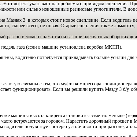
 Этот дефект указывает на проблемы с приводом сцепления. П
жидкости или сильно изношенные резиновые уплотнители. В до
а Маздах 3, в которых стоит новое сцепление. Если водитель п
вто, скорее всего, не новая. Старые сцепления также ломаются,
 разгон в момент нажатия на газ при адекватных оборотах дви
 педаль газа (если в машине установлена коробка МКПП).
ны, водителю потребуется прикладывать больше усилий для на
ачастую связаны с тем, что муфта компрессора кондиционера вы
стает функционировать. Если вы решили купить Мазду 3 б/у, обя
рузке машины высота клиренса становится заметно меньше (теряе
е часто встречаются за городом. Нарастить дорожный просвет в 
м водитель почувствует потерю устойчивости при разгоне, а та
го проводят замену штатных амортизаторов на тюнинговые, благо