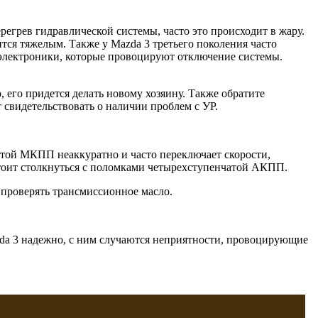
егрев гидравлической системы, часто это происходит в жару.
тся тяжелым. Также у Mazda 3 третьего поколения часто
 электроники, которые провоцируют отключение системы.
 его придется делать новому хозяину. Также обратите
т свидетельствовать о наличии проблем с УР.
чатой МКПП неаккуратно и часто переключает скорости,
стоит столкнуться с поломками четырехступенчатой АКПП.
 проверять трансмиссионное масло.
da 3 надежно, с ним случаются неприятности, провоцирующие