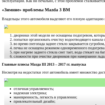
эксплуатации. Как ни печально, с этой проблемой сталкиваетс
«Зимние» проблемы Mazda 3 ВМ
Владельцы этого автомобиля выделяют его плохую адаптацию к
дворники этой модели не оснащены подогревом, который
попытки организовать очистку водоотводящего канала о
во время снегопада заднее стекло закрывается сугробом,
печка не оснащена режимом одновременного подогрева л
при нагреве заднего стекла снег тает, вода стекает на б
сложности при очистке дворников при намерзании льда
Главные плюсы Мазда III 2013 – 2017 гг. выпуска
Несмотря на недостатки этот автомобиль имеет множество дос
отличная управляемость;
надежная электрика;
маневренность, легкость в управлении;
привлекательный дизайн;