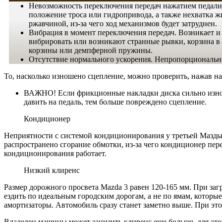
Невозможность переключения передач нажатием педали.
положение троса или гидропривода, а также нехватка 
ржавчиной, из-за чего ход механизмов будет затруднен.
Вибрация в момент переключения передач. Возникает и н
вибрировать или возникают странные рывки, корзина в а
корзины или демпферной пружины.
Отсутствие нормального ускорения. Непропорциональный
То, насколько изношено сцепление, можно проверить, нажав на
ВАЖНО! Если фрикционные накладки диска сильно изноше
давить на педаль, тем больше повреждено сцепление.
Кондиционер
Неприятности с системой кондиционирования у третьей Мазды з
распространено сгорание обмотки, из-за чего кондиционер пере
кондиционирования работает.
Низкий клиренс
Размер дорожного просвета Mazda 3 равен 120-165 мм. При заг
ездить по идеальным городским дорогам, а не по ямам, которы
амортизаторы. Автомобиль сразу станет заметно выше. При это
Владелец машины может занизить клиренс еще больше, для это