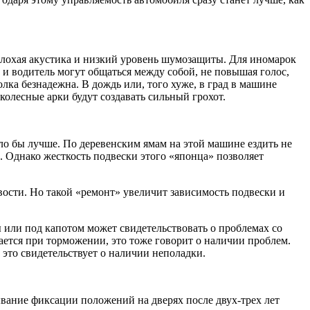
плохая акустика и низкий уровень шумозащиты. Для иномарок
ы и водитель могут общаться между собой, не повышая голос,
лка безнадежна. В дождь или, того хуже, в град в машине
 колесные арки будут создавать сильный грохот.
ло бы лучше. По деревенским ямам на этой машине ездить не
. Однако жесткость подвески этого «японца» позволяет
ости. Но такой «ремонт» увеличит зависимость подвески и
 или под капотом может свидетельствовать о проблемах со
вается при торможении, это тоже говорит о наличии проблем.
 это свидетельствует о наличии неполадки.
ывание фиксации положений на дверях после двух-трех лет