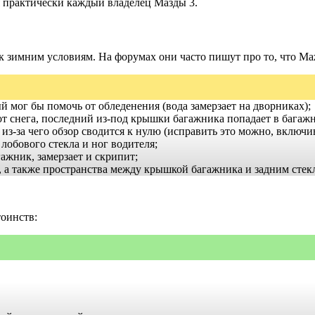
я практически каждый владелец Мазды 3.
 зимним условиям. На форумах они часто пишут про то, что Maz
 мог бы помочь от обледенения (вода замерзает на дворниках);
т снега, последний из-под крышки багажника попадает в багаж
 из-за чего обзор сводится к нулю (исправить это можно, включи
обового стекла и ног водителя;
агажник, замерзает и скрипит;
, а также пространства между крышкой багажника и задним стек
тоинств: