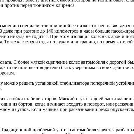
а и против перед тюнингом клиренса.
о мнению специалистов причиной ее низкого качества является 
 3 даже при разгоне до 140 километров в час и больше пассажир
нно никуда не годится. При этом изоляция колесных арок и пото
я. То же касается и езды по лужам или гравию, во время которой
вата. С более мягкой сцепление колес автомобиля с дорогой бы
ся, что не позволяет водителю быть уверенным в своих действиях
орогам.
у можно решить установкой стабилизатора поперечной устойчив
.
ть стойки стабилизаторов. Мягкий стук в задней части машины
один из бортов, когда начинает входить в поворот, или раскачи
ждом из углов. Если машина при раскачивании резко опускается,
. Традиционной проблемой у этого автомобиля является разбалт