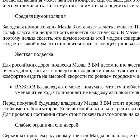
и его устойчивость. Поэтому стоит внимательно оценить все з
Средняя шумоизоляция
Заводская шумоизоляция Mazda 3 оставляет желать лучшего. П
гольф-класса эта неприятность является классической. В Мазде
поэтому нельзя сказать, что шумоизоляция этой модели соверше
создается такой шум, что становится тяжело сконцентрироватьс
Жесткая подвеска
Для российских дорог подвеска Мазды 3 ВМ несомненно жестко
очень удобно, контакт с поверхностью дороги плохо чувствует
комфортно ездить на высокой скорости по ровным городским д
ВАЖНО! Владелец авто может подумать, что эту проблем
уменьшит ее ход, что подойдет не каждому автолюбителю
Перед покупкой будущему владельцу Мазды 3 ВМ стоит провери
стойками стабилизаторов. Если автомобиль сильно кренится на 
Для проверки состояния стоек стоит покачать автомобиль на ка
Слабые ограничители дверей
Серьезных проблем с кузовом у третьей Мазды не наблюдается