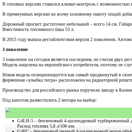
В топовых версиях ставился климат-контроль с возможностью 
В премиумных версиях ко всему основному пакету опций доба
Дорожный просвет достаточно небольшой – всего 14 см. Габарит
Вместимость топливного бака 53 л.
В 2015 году вышла рестайлинговая версия 2 поколения. Авто
3 поколение
3 поколение на сегодня является последним, не считая двух ре
Модель нацелена на европейского потребителя, поэтому не сл
Новая модель позиционируется как самый продвинутый в своем 
фирменная «улыбка тигра» расположена на радиаторной решетк
Производство для российского рынка поручили заводу в Калин
Под капотом разместились 2 мотора на выбор:
G4LH-5 – бензиновый 4-цилиндровый турбированный дв
Расход топлива 5,8 л/100 км;
G4FC – бензиновый рядный 4-цилиндровый мотор объёмо