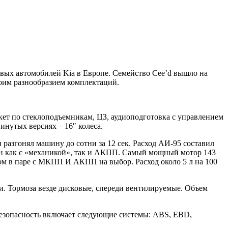
овых автомобилей Kia в Европе. Семейство Cee’d вышло на
воим разнообразием комплектаций.
кет по стеклоподъемникам, ЦЗ, аудиоподготовка с управлением
инутых версиях – 16″ колеса.
 разгонял машину до сотни за 12 сек. Расход АИ-95 составил
 он как с «механикой», так и АКПП. Самый мощный мотор 143
увом в паре с МКПП И АКПП на выбор. Расход около 5 л на 100
и. Тормоза везде дисковые, спереди вентилируемые. Объем
безопасность включает следующие системы: ABS, EBD,