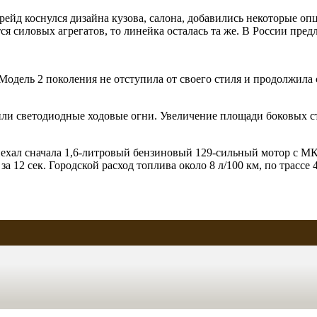
грейд коснулся дизайна кузова, салона, добавились некоторые 
я силовых агрегатов, то линейка осталась та же. В России пред
у. Модель 2 поколения не отступила от своего стиля и продолжил
ли светодиодные ходовые огни. Увеличение площади боковых ст
ехал сначала 1,6-литровый бензиновый 129-сильный мотор с МК
а 12 сек. Городской расход топлива около 8 л/100 км, по трассе