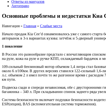
Ответы из мануалов
Автоправо
Основные проблемы и недостатки Киа С
Навигация
»
Главная
»
Слабые места
Начало продаж Kia Cee’d ознаменовалось уже с самого старта 
авторынок в 3-х вариантах кузова: хетчбэк и 5-дверный универ
1 поколение
В России это разнообразие предстало с впечатляющим списком
на руле, кожа на руле и ручке КПП, охлаждаемый бардачок и мн
109-сильный бензиновый мотор объемом 1,4 литра стал базовым
около 6 л/100км. В других версиях ставился 122-сильный 1,6
л.с. объемом 2 л имел почти то же разгонное время с расходо
км пути.
Подвеска сзади и спереди независимая, обе с двусторонними 
багажника – 340 л. При складывании спинок заднего ряда увели
Система безопасности включает подушки безопасности водител
ESP(опция), BAS (вспомогательная система торможения).