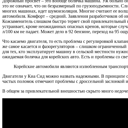
Дорожный просвет – это вообще болячка машина. Уж больно он
это не означает, что он безразмерный по грузоподъемности. Сли
многих машинах, идет шумоизоляция. Многие считают ее волше
автомобиля. Комфорт – средний. Заявления разработчиков об 
Кожзаменитель слишком быстро теряет свой привлекательный вн
устраивает, кроме неожиданных опасных кренов, которые случаю
л/100 км не падает. Может дело в 92 бензине, переход на 95 о
Что касаемо двигателя, то есть проблема с регулировкой клап
же самое касается и фазорегуляторов – слишком ограниченный 
для тех, кто эксплуатирует машину в сельской местности нужн
ожидаемая болячка для корейских авто. Есть и проблемы со с
Корейские автомобили являются излюбленным транспортн
Двигатели у Киа Сид можно назвать надежными. В принципе они 
частых поломок отмечают проблемы с дроссельной заслонкой и 
В общем за привлекательной внешностью скрыто много недочето