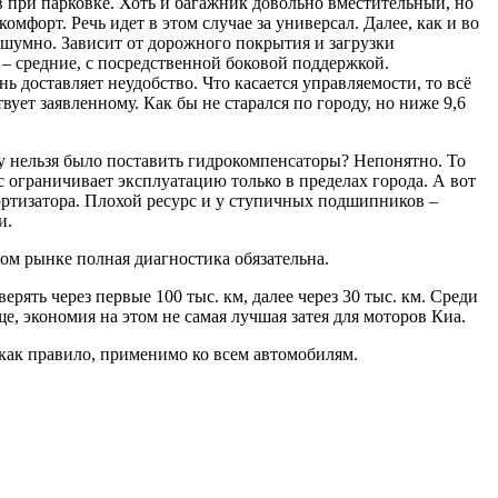
в при парковке. Хоть и багажник довольно вместительный, но
мфорт. Речь идет в этом случае за универсал. Далее, как и во
шумно. Зависит от дорожного покрытия и загрузки
– средние, с посредственной боковой поддержкой.
 доставляет неудобство. Что касается управляемости, то всё
ует заявленному. Как бы не старался по городу, но ниже 9,6
ему нельзя было поставить гидрокомпенсаторы? Непонятно. То
 ограничивает эксплуатацию только в пределах города. А вот
мортизатора. Плохой ресурс и у ступичных подшипников –
и.
ом рынке полная диагностика обязательна.
ять через первые 100 тыс. км, далее через 30 тыс. км. Среди
, экономия на этом не самая лучшая затея для моторов Киа.
 как правило, применимо ко всем автомобилям.