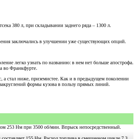
ека 380 л, при складывании заднего ряда – 1300 л.
енения заключались в улучшении уже существующих опций.
оление легко узнать по названию: в нем нет больше апострофа.
а во Франкфурте.
с, а стал ниже, приземистее. Как и в предыдущем поколении
 закруглений формы кузова в пользу прямых линий.
ом 253 Нм при 3500 об/мин. Впрыск непосредственный.
составляет 155 Нм. Расход топлива в смешанном цикле 7,3