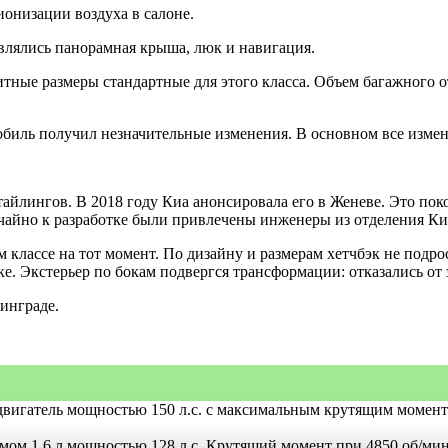
ионизации воздуха в салоне.
влялись панорамная крыша, люк и навигация.
ные размеры стандартные для этого класса. Объем багажного отс
мобиль получил незначительные изменения. В основном все изм
стайлингов. В 2018 году Киа анонсировала его в Женеве. Это пок
учайно к разработке были привлечены инженеры из отделения Ки
классе на тот момент. По дизайну и размерам хетчбэк не подро
е. Экстерьер по бокам подвергся трансформации: отказались от
инграде.
игатель мощностью 150 л.с. с максимальным крутящим момент
м 1,6 л мощностью 128 л.с. Крутящий момент при 4850 об/мин 