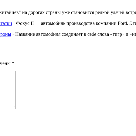
"китайцев" на дорогах страны уже становится редкой удачей вст
статки
-
Фокус II — автомобиль производства компании Ford. Эт
ороны
-
Название автомобиля соединяет в себе слова «тигр» и «
ечены
*