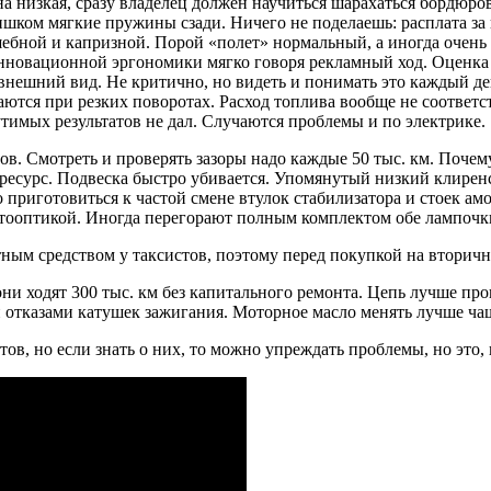
а низкая, сразу владелец должен научиться шарахаться бордюро
шком мягкие пружины сзади. Ничего не поделаешь: расплата за ко
бной и капризной. Порой «полет» нормальный, а иногда очень 
инновационной эргономики мягко говоря рекламный ход. Оценка 
ешний вид. Не критично, но видеть и понимать это каждый день
тся при резких поворотах. Расход топлива вообще не соответств
щутимых результатов не дал. Случаются проблемы и по электрике.
анов. Смотреть и проверять зазоры надо каждые 50 тыс. км. Поч
ресурс. Подвеска быстро убивается. Упомянутый низкий клиренс
о приготовиться к частой смене втулок стабилизатора и стоек а
ветооптикой. Иногда перегорают полным комплектом обе лампочк
ым средством у таксистов, поэтому перед покупкой на вторичн
ходят 300 тыс. км без капитального ремонта. Цепь лучше провер
отказами катушек зажигания. Моторное масло менять лучше чаще
в, но если знать о них, то можно упреждать проблемы, но это,