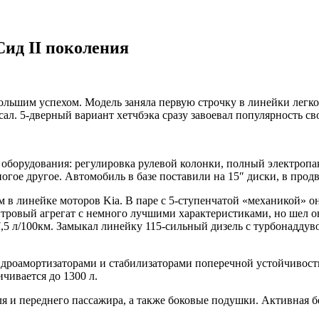
ид II поколения
большим успехом. Модель заняла первую строчку в линейки легк
сал. 5-дверный вариант хетчбэка сразу завоевал популярность с
 оборудования: регулировка рулевой колонки, полный электропа
огое другое. Автомобиль в базе поставили на 15″ диски, в продв
 в линейке моторов Kia. В паре с 5-ступенчатой «механикой» он
-литровый агрегат с немного лучшими характеристиками, но шел
м 7,5 л/100км. Замыкал линейку 115-сильный дизель с турбонадд
гидроамортизаторами и стабилизаторами поперечной устойчивост
чивается до 1300 л.
я и переднего пассажира, а также боковые подушки. Активная 