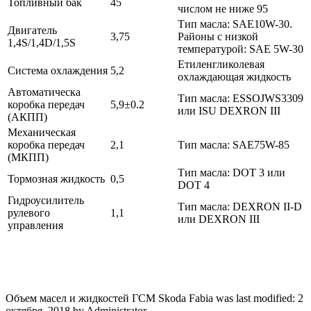
Топливный бак
45
числом не ниже 95
Тип масла: SAE10W-30.
Двигатель
3,75
Районы с низкой
1,4S/1,4D/1,5S
температурой: SAE 5W-30
Етиленгликолевая
Система охлаждения
5,2
охлаждающая жидкость
Автоматическа
Тип масла: ESSOJWS3309
коробка передач
5,9±0.2
или ISU DEXRON III
(АКПП)
Механическая
коробка передач
2,1
Тип масла: SAE75W-85
(МКПП)
Тип масла: DOT 3 или
Тормозная жидкость
0,5
DOT 4
Гидроусилитель
Тип масла: DEXRON II-D
рулевого
1,1
или DEXRON III
управления
Объем масел и жидкостей ГСМ Skoda Fabia
was last modified:
2
октября, 2018
by
Administrator