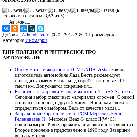
(
6
голосов: в среднем:
3,67
из 5)
Загрузка...
Добавил
Administrator
|
08.02.2018 23529 Просмотров
Категория
Иномарки
ЕЩЕ ПОЛЕЗНОЕ И ИНТЕРЕСНОЕ ПРО
АВТОМОБИЛИ:
Объем масел и жидкостей ГСМ LADA Vesta
-
Завод-
изготовитель автомобиля Лада Веста рекомендует
проводить замену масла, когда пробег составляет 15
тысяч км. Допускается сокращения...
Количество заправки масла и жидкостей в УАЗ Хантер
-
Сегодня выбор смазочных материалов огромен. С одной
стороны это плюс, с другой минус. Новичкам сложно
определиться с выбором. Ведь от качества масла...
Заправочные характеристики ГСМ Мерседес-Бенц
Гелендваген II
-
Mercedes-Benz G-класс II(W463) –
полноразмерный внедорожник немецкого производства.
Второе поколение представлено в 1990 году. Завершен
выпуск модели...