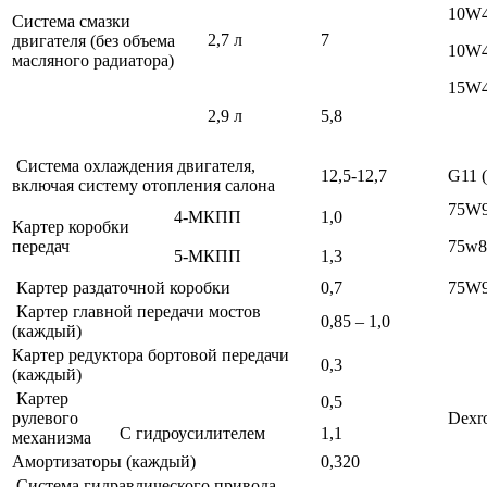
10W
Система смазки
2,7 л
7
двигателя (без объема
10W4
масляного радиатора)
15W4
2,9 л
5,8
Система охлаждения двигателя,
12,5-12,7
G11 
включая систему отопления салона
75W
4-МКПП
1,0
Картер коробки
передач
75w8
5-МКПП
1,3
Картер раздаточной коробки
0,7
75W
Картер главной передачи мостов
0,85 – 1,0
(каждый)
Картер редуктора бортовой передачи
0,3
(каждый)
Картер
0,5
рулевого
Dex
С гидроусилителем
1,1
механизма
Амортизаторы (каждый)
0,320
Система гидравлического привода