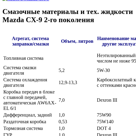
Смазочные материалы и тех. жидкости
Mazda CX-9 2-го поколения
Агрегат, система
Наименование ма
Объем, литров
заправки/смазки
другие эксплу
Неэтилированный 
Топливная система
числом не ниже 95
Система смазки
5,2
5W-30
двигателя
Система охлаждения
Карбоксилатный к
12,9-13,3
двигателя
с оттенками красн
Коробка передач в блоке
с главной передачей,
7,0
Dexron III
автоматическая AW6AX-
EL 6/1
Дифференциал, задний
1,0
75W90
Раздаточная коробка
0,53
75W140
Тормозная система
1,0
DOT 4
ГУР
1,0
Dexron III