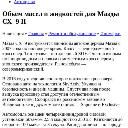
Автоправо
Объем масел и жидкостей для Мазды
СХ- 9 II
Навигация
»
Главная
»
Ремонт и обслуживание
»
Иномарки
Мазда СХ- 9 выпускается японским автоконцерном Мазда с
2007 года по настоящее время. Класс – среднеразмерный
кроссовер. Тип кузова – пятидверный SUV. Он стал вторым
полноприводным и первым семиместным кроссовером у
японского производителя. Рынок сбыта —
североамериканский.
В 2016 году представлено второе поколение кроссовера.
Основано авто на технологии SkyActiv. Улучшена
безопасность и дизайн машины. Спустя два года после
выпуска кроссовер стал доступен отечественным
автолюбителям. Собирался на российском заводе во
Владивостоке в двух комплектациях — Supreme и Exclusive.
Автомобиль оснащен четырехцилиндровой силовой
установкой объемом 2,5 л мощностью 250 л.с. Разгоняется до
скорости 100 км/час за 8 секунд. Расход топлива – по городу –