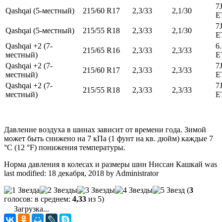
7
Qashqai (5-местный)
215/60 R17
2,3/33
2,1/30
E
7
Qashqai (5-местный)
215/55 R18
2,3/33
2,1/30
E
Qashqai +2 (7-
6
215/65 R16
2,3/33
2,3/33
местный)
E
Qashqai +2 (7-
7
215/60 R17
2,3/33
2,3/33
местный)
E
Qashqai +2 (7-
7
215/55 R18
2,3/33
2,3/33
местный)
E
Давление воздуха в шинах зависит от времени года. Зимой
может быть снижено на 7 кПа (1 фунт на кв. дюйм) каждые 7
°C (12 °F) понижения температуры.
Норма давления в колесах и размеры шин Ниссан Кашкай
was
last modified:
18 декабря, 2018
by
Administrator
(
3
голосов: в среднем:
4,33
из 5)
Загрузка...