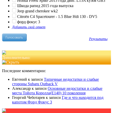
Honda Freed Spike 2015 года двиг. L15A кузов GB3
Шкода рапид 2015 года выпуска
Jeep grand cherokee wk2
Citroën C4 Spacetourer - 1.5 Blue Hdi 130 - DV5
форд фокус 3
Добавить свой ответ
Результаты
Дополнительно:
Последние комментарии:
Евгений
к записи
Типичные недостатки и слабые
стороны Subaru Outback V
Александр
к записи
Основные недостатки и слабые
места Тойота Королла(Е140) 10 поколения
Георгий Чеботарев
к записи
Где и что находится под
капотом Форд Фокус 3