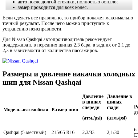
авто после долгой стоянки, полностью остыло;
замер проводится для всех колес.
Если сделать все правильно, то прибор покажет максимально
точный результат. После чего можно приступать к
устранению неисправности.
Для Nissan Qashqai автопроизводитель рекомендует
поддерживать в передних шинах 2,3 бара, в задних от 2,1 до
2,3 в зависимости от количества пассажиров.
Размеры и давление накачки холодных
шин для Nissan Qashqai
Давление
Давление в
в шинах
шинах
Р
спереди
сзади
Модель автомобиля
Размер шин
д
(атм./psi)
(атм./psi)
6
Qashqai (5-местный)
215/65 R16
2,3/33
2,1/30
E