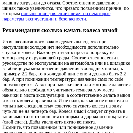
машину загрузили до отказа. Соответственно давление в
шинах также увеличится, что чревато появлением причин, по
которым
повышенное давление влияет на некоторые
параметры эксплуатации и безопасности
.
Рекомендации сколько качать колеса зимой
Из вышеописанного важно сделать вывод, что при
наступлении холодов нет необходимости дополнительно
спускать колеса. Важно учитывать просто поправку на
температуру окружающей среды. Соответственно, если в
руководстве по эксплуатации на автомобиль или на шильдике
в таблице указаны значения давления в холодных шинах, к
примеру, 2.2 бар, то в холодной шине оно и должно быть 2.2
бар. А при понижении температуры давление само по себе
нормализуется. А вот при накачке шин или контроле давления
обязательно необходимо учитывать температуру места
накачки и места эксплуатации, а соответственно делать вывод
и качать колеса правильно. И не надо, как многие водители и
«опытные специалисты» советую спускать колеса на зиму
чуть ли не на четверть бар. Колеса зимой следует спускать в
зависимости от отклонения от нормы и дорожного покрытия
(слой снега). Дабы увеличить пятно контакта.
Помните, что повышенное или пониженное давление
непосредственно влияет, как на безопасность, так и на