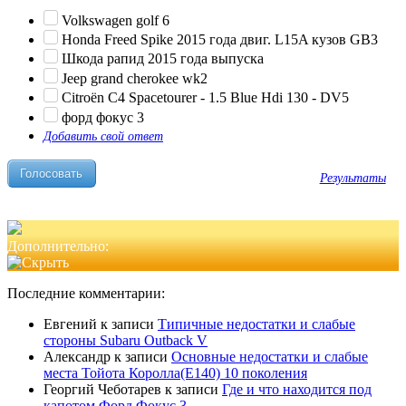
Volkswagen golf 6
Honda Freed Spike 2015 года двиг. L15A кузов GB3
Шкода рапид 2015 года выпуска
Jeep grand cherokee wk2
Citroën C4 Spacetourer - 1.5 Blue Hdi 130 - DV5
форд фокус 3
Добавить свой ответ
Результаты
Дополнительно:
Последние комментарии:
Евгений
к записи
Типичные недостатки и слабые
стороны Subaru Outback V
Александр
к записи
Основные недостатки и слабые
места Тойота Королла(Е140) 10 поколения
Георгий Чеботарев
к записи
Где и что находится под
капотом Форд Фокус 3