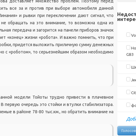
зова доставляет множество проблем. Поэтому перед
сить все за и против при выборе автомобиля данной
Недост
Пинания» и рывки при переключении дают сигнал, что
интере
и не обращать на это внимание, то возможна одна из
ьная передача и загорится на панели приборов значок
Vo
ает «конец» жизни «робота». И важно помнить, что при
 коробки, придется выложить приличную сумму денежных
Ho
нно с «роботом», то серьезнейшим образом необходимо
GB3
Шк
Je
Cit
данной модели Тойоты трудно привести в плачевное
. В первую очередь это стойки и втулки стабилизатора.
фо
емые в районе 78-80 тыс.км., но обратить внимание на
Доба