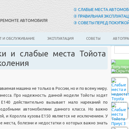
① СЛАБЫЕ МЕСТА АВТОМО
② ПРАВИЛЬНАЯ ЭКСПЛУАТАЦ
И РЕМОНТЕ АВТОМОБИЛЯ
③ СОВЕТЫ ПЕРЕД ПОКУПКОЙ
Т И ОБСЛУЖИВАНИЕ
ЭКСПЛУАТАЦИЯ
СОВЕТЫ
АВТОПР
ки и слабые места Тойота
коления
Популярн
аваемая машина не только в России, но и по всему миру.
иннесса. Про надежность данной модели Тойоты ходят
 Е140 действительно вызывает мало нареканий по
одобными автомобилями данного класса. Но важно
й, и Королла кузова Е150 является не исключением. У
 места, болезни и недостатки о которых важно знать