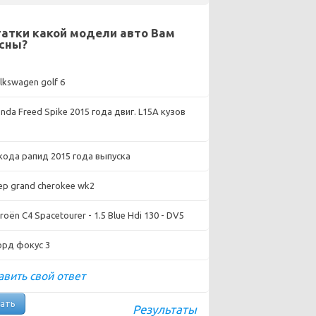
атки какой модели авто Вам
сны?
lkswagen golf 6
nda Freed Spike 2015 года двиг. L15A кузов
ода рапид 2015 года выпуска
ep grand cherokee wk2
roën C4 Spacetourer - 1.5 Blue Hdi 130 - DV5
рд фокус 3
вить свой ответ
Результаты