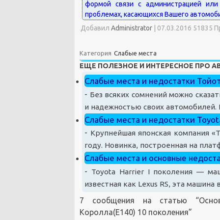
Добавил
Administrator
|
07.03.2016 51835 
Категория
Слабые места
ЕЩЕ ПОЛЕЗНОЕ И ИНТЕРЕСНОЕ ПРО 
Слабые места и недостатки Тойот
-
Без всяких сомнений можно сказат
и надежностью своих автомобилей. 
Слабые места и недостатки Toyota
-
Крупнейшая японская компания «T
году. Новинка, построенная на платф
Слабые места и основные недостат
-
Toyota Harrier I поколения — ма
известная как Lexus RS, эта машина 
7 сообщения на статью “
Осно
Королла(Е140) 10 поколения
”