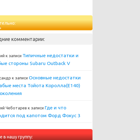
тельно:
дние комментарии:
Типичные недостатки и
ний
к записи
бые стороны Subaru Outback V
Основные недостатки
сандр
к записи
лабые места Тойота Королла(Е140)
поколения
Где и что
гий Чеботарев
к записи
одится под капотом Форд Фокус 3
е в нашу группу: