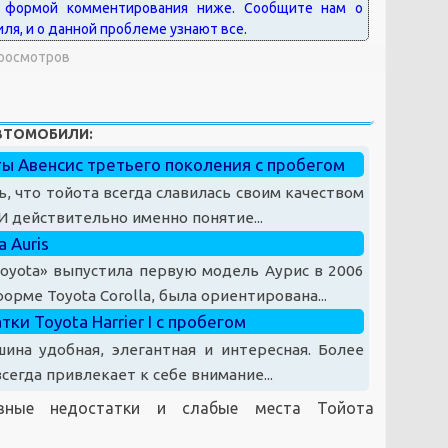
Просмотров
АВТОМОБИЛИ:
ы Авенсис третьего поколения с пробегом
ь, что тойота всегда славилась своим качеством
И действительно именно понятие...
 Auris
oyota» выпустила первую модель Аурис в 2006
орме Toyota Corolla, была ориентирована...
ки Toyota Harrier I с пробегом
шина удобная, элегантная и интересная. Более
всегда привлекает к себе внимание...
вные недостатки и слабые места Тойота