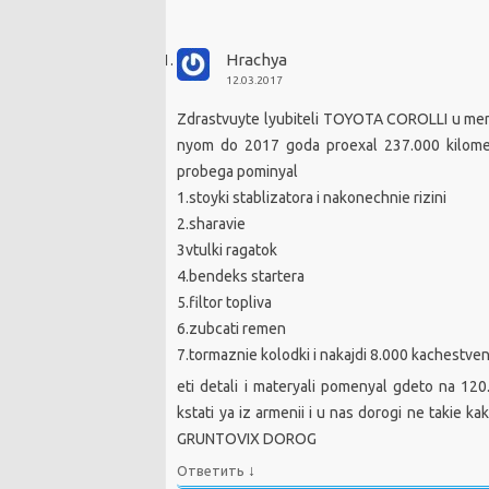
Hrachya
12.03.2017
Zdrastvuyte lyubiteli TOYOTA COROLLI u meny
nyom do 2017 goda proexal 237.000 kilomet
probega pominyal
1.stoyki stablizatora i nakonechnie rizini
2.sharavie
3vtulki ragatok
4.bendeks startera
5.filtor topliva
6.zubcati remen
7.tormaznie kolodki i nakajdi 8.000 kachestv
eti detali i materyali pomenyal gdeto na 120
kstati ya iz armenii i u nas dorogi ne takie k
GRUNTOVIX DOROG
↓
Ответить