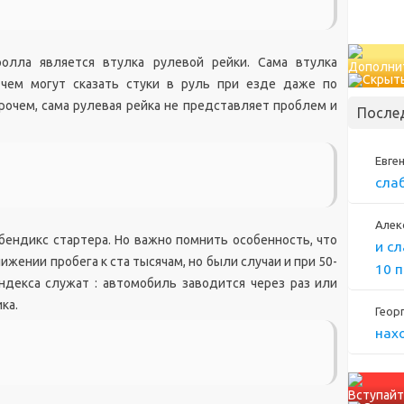
олла является втулка рулевой рейки. Сама втулка
Дополни
 чем могут сказать стуки в руль при езде даже по
очем, сама рулевая рейка не представляет проблем и
После
Евге
сла
Алек
ендикс стартера. Но важно помнить особенность, что
и с
жении пробега к ста тысячам, но были случаи и при 50-
10 
ндекса служат : автомобиль заводится через раз или
ка.
Геор
нах
Вступайт