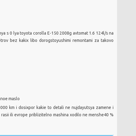
a s 0 lya toyota corolla E-150 2008g avtomat 1.6 124l/s na
rov bez kakix libo dorogstoyushimi remontami za takovo
ennoe maslo
.000 km i dosixpor kakie to detali ne nujdayutsya zamene i
ak rasii ili evrope priblizitelno mashina xodilo ne menshe40 %