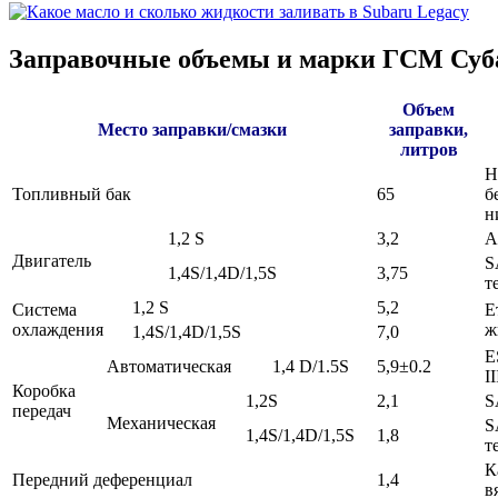
Заправочные объемы и марки ГСМ Суб
Объем
Место заправки/смазки
заправки,
литров
Н
Топливный бак
65
б
н
1,2 S
3,2
A
Двигатель
S
1,4S/1,4D/1,5S
3,75
т
1,2 S
5,2
Система
Е
охлаждения
ж
1,4S/1,4D/1,5S
7,0
E
Автоматическая
1,4 D/1.5S
5,9±0.2
II
Коробка
1,2S
2,1
S
передач
Механическая
S
1,4S/1,4D/1,5S
1,8
т
К
Передний деференциал
1,4
в