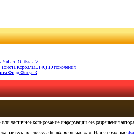
 Subaru Outback V
 Тойота Королла(Е140) 10 поколения
отом Форд Фокус 3
 или частичное копирование информации без разрешения автора 
бращайтесь по адресу: admin@polomkiauto.ru. Или с помощью
фо