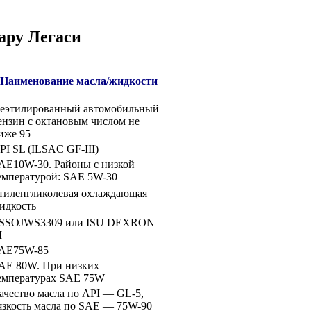
ару Легаси
Наименование масла/жидкости
еэтилированный автомобильный
ензин с октановым числом не
иже 95
PI SL (ILSAC GF-III)
AE10W-30. Районы с низкой
емпературой: SAE 5W-30
тиленгликолевая охлаждающая
идкость
SSOJWS3309 или ISU DEXRON
I
AE75W-85
AE 80W. При низких
емпературах SAE 75W
ачество масла по API — GL-5,
язкость масла по SAE — 75W-90