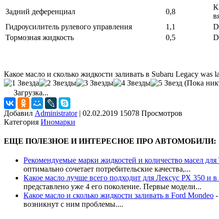
К
Задний деференциал
0,8
в
Гидроусилитель рулевого управления
1,1
D
Тормозная жидкость
0,5
D
Какое масло и сколько жидкости заливать в Subaru Legacy
was la
(Пока никт
Загрузка...
Добавил
Administrator
|
02.02.2019 15078 Просмотров
Категория
Иномарки
ЕЩЕ ПОЛЕЗНОЕ И ИНТЕРЕСНОЕ ПРО АВТОМОБИЛИ:
Рекомендуемые марки жидкостей и количество масел для T
оптимально сочетает потребительские качества,...
Какое масло лучше всего подходит для Лексус РХ 350 и в
представлено уже 4 его поколение. Первые модели...
Какое масло и сколько жидкости заливать в Ford Mondeo
возникнут с ним проблемы....