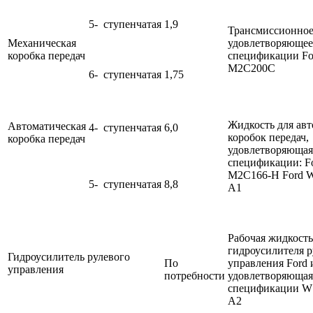
5- ступенчатая
1,9
Трансмиссионное
Механическая
удовлетворяющее
коробка передач
спецификации F
M2C200C
6- ступенчатая
1,75
Жидкость для ав
Автоматическая
4- ступенчатая
6,0
коробок передач,
коробка передач
удовлетворяющая
спецификации: F
M2C166-H Ford 
5- ступенчатая
8,8
A1
Рабочая жидкость
гидроусилителя р
Гидроусилитель рулевого
По
управления Ford и
управления
потребности
удовлетворяющая
спецификации W
A2