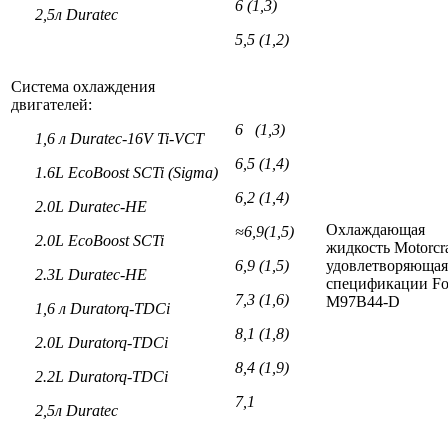
6 (1,3)
2,5л Duratec
5,5 (1,2)
Система охлаждения
двигателей:
6 (1,3)
1,6
л
Duratec-16V Ti-VCT
6,5 (1,4)
1.6L EcoBoost SCTi (Sigma)
6,2 (1,4)
2.0L Duratec-HE
Охлаждающая
≈
6,9(1,5)
2.0L EcoBoost SCTi
жидкость Motorcra
6,9 (1,5)
удовлетворяющая
2.3L Duratec-HE
спецификации Fo
7,3 (1,6)
M97B44-D
1,6
л
Duratorq-TDCi
8,1 (1,8)
2.0L Duratorq-TDCi
8,4 (1,9)
2.2L Duratorq-TDCi
7,1
2,5л Duratec