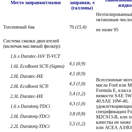
Место заправки/смазки
заправки, л
жидко
(галлоны)
Неэтилированный
октановым число
Топливный бак
70
(15,4)
не ниже 95
Система смазки двигателей
(включая масляный фильтр):
1,6
л
Duratec-16V Ti-VCT
4,1 (0,9)
1.6L EcoBoost SCTi (Sigma)
4,1 (0,9)
2.0L Duratec-HE
Всесезонные мот
4,3 (1,0)
масла Ford или Mo
2.0L EcoBoost SCTi
Formula Е, класса
5,4 (1,2)
вязкости SAE 5W
2.3L Duratec-HE
40,SAE 10W-40,
4,3 (1,0)
1,6
л
Duratorq-TDCi
удовлетворяющи
спецификации Fo
3,8 (0,8)
2.0L Duratorq-TDCi
M2C913-B, или п
качества не ниж
5,5 (1,2)
2.2L Duratorq-TDCi
или АСЕА АЗ/ВЗ