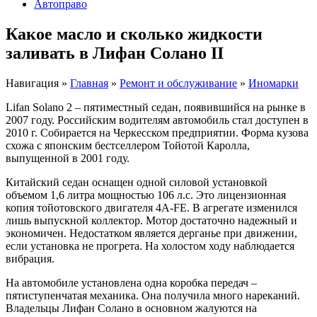
Автоправо
Какое масло и сколько жидкости
заливать в Лифан Солано II
Навигация
»
Главная
»
Ремонт и обслуживание
»
Иномарки
Lifan Solano 2 – пятиместный седан, появившийся на рынке в
2007 году. Российским водителям автомобиль стал доступен в
2010 г. Собирается на Черкесском предприятии. Форма кузова
схожа с японским бестселлером Тойотой Каролла,
выпущенной в 2001 году.
Китайский седан оснащен одной силовой установкой
объемом 1,6 литра мощностью 106 л.с. Это лицензионная
копия тойотовского двигателя 4А-FE. В агрегате изменился
лишь выпускной коллектор. Мотор достаточно надежный и
экономичен. Недостатком является дерганье при движении,
если установка не прогрета. На холостом ходу наблюдается
вибрация.
На автомобиле установлена одна коробка передач –
пятиступенчатая механика. Она получила много нареканий.
Владельцы Лифан Солано в основном жалуются на