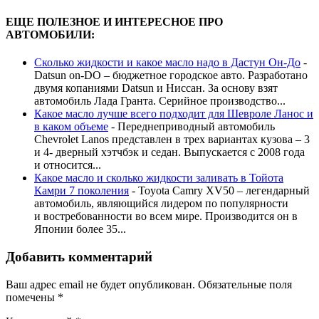
ЕЩЕ ПОЛЕЗНОЕ И ИНТЕРЕСНОЕ ПРО
АВТОМОБИЛИ:
Cколько жидкости и какое масло надо в Дастун Он-До
-
Datsun on-DO – бюджетное городское авто. Разработано
двумя копаниями Datsun и Ниссан. За основу взят
автомобиль Лада Гранта. Серийное производство...
Какое масло лучше всего подходит для Шевроле Ланос и
в каком объеме
-
Переднеприводный автомобиль
Chevrolet Lanos представлен в трех вариантах кузова – 3
и 4- дверный хэтчбэк и седан. Выпускается с 2008 года
и относится...
Какое масло и сколько жидкости заливать в Тойота
Камри 7 поколения
-
Toyota Camry XV50 – легендарный
автомобиль, являющийся лидером по популярности
и востребованности во всем мире. Производится он в
Японии более 35...
Добавить комментарий
Ваш адрес email не будет опубликован.
Обязательные поля
помечены
*