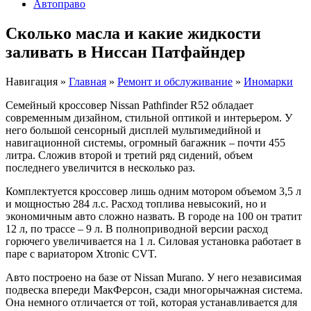
Автоправо
Сколько масла и какие жидкости
заливать в Ниссан Патфайндер
Навигация
»
Главная
»
Ремонт и обслуживание
»
Иномарки
Семейный кроссовер Nissan Pathfinder R52 обладает
современным дизайном, стильной оптикой и интерьером. У
него большой сенсорный дисплей мультимедийной и
навигационной системы, огромный багажник – почти 455
литра. Сложив второй и третий ряд сидений, объем
последнего увеличится в несколько раз.
Комплектуется кроссовер лишь одним мотором объемом 3,5 л
и мощностью 284 л.с. Расход топлива невысокий, но и
экономичным авто сложно назвать. В городе на 100 он тратит
12 л, по трассе – 9 л. В полноприводной версии расход
горючего увеличивается на 1 л. Силовая установка работает в
паре с вариатором Xtronic CVT.
Авто построено на базе от Nissan Murano. У него независимая
подвеска впереди МакФерсон, сзади многорычажная система.
Она немного отличается от той, которая устанавливается для