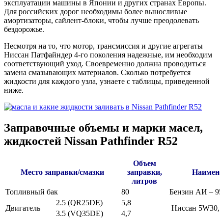
эксплуатации машины в Японии и других странах Европы.
Для российских дорог необходимы более выносливые
амортизаторы, сайлент-блоки, чтобы лучше преодолевать
бездорожье.
Несмотря на то, что мотор, трансмиссия и другие агрегаты
Ниссан Патфайндер 4-го поколения надежные, им необходим
соответствующий уход. Своевременно должна проводиться
замена смазывающих материалов. Сколько потребуется
жидкости для каждого узла, узнаете с таблицы, приведенной
ниже.
Заправочные объемы и марки масел,
жидкостей Nissan Pathfinder R52
Объем
Место заправки/смазки
заправки,
Наимен
литров
Топливный бак
80
Бензин АИ – 9
2.5 (QR25DE)
5,8
Двигатель
Ниссан 5W30,
3.5 (VQ35DE)
4,7