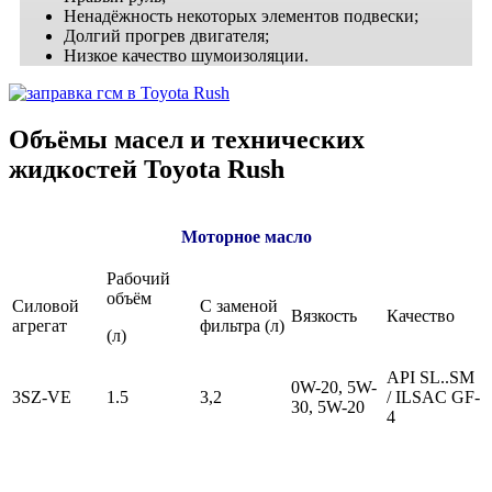
Ненадёжность некоторых элементов подвески;
Долгий прогрев двигателя;
Низкое качество шумоизоляции.
Объёмы масел и технических
жидкостей Toyota Rush
Моторное масло
Рабочий
объём
Силовой
С заменой
Вязкость
Качество
агрегат
фильтра (л)
(л)
API SL..SM
0W-20, 5W-
3SZ-VE
1.5
3,2
/ ILSAC GF-
30, 5W-20
4