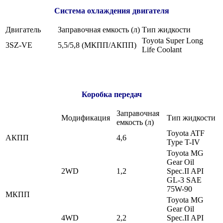
Система охлаждения двигателя
Двигатель
Заправочная емкость (л)
Тип жидкости
Toyota Super Long
3SZ-VE
5,5/5,8 (МКПП/АКПП)
Life Coolant
Коробка передач
Заправочная
Модификация
Тип жидкости
емкость (л)
Toyota ATF
АКПП
4,6
Type T-IV
Toyota MG
Gear Oil
2WD
1,2
Spec.II API
GL-3 SAE
75W-90
МКПП
Toyota MG
Gear Oil
4WD
2,2
Spec.II API