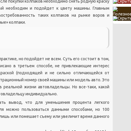
после покупки колпаков необходимо снять родную краску
рый необходим и подойдет к цвету машины. Главным
Полезное
востребованность таких колпаков на рынке воров и
ые» колпаки.
рактике, но подойдет не всем. Суть его состоит в том,
писано в третьем способе, не привлекающие интерес
краской (подходящей и не сильно отличающейся от
истрационный номер своей машины или модель авто. Это
в реальной жизни автовладельцы. Но все-таки, какой
втовладельцу индивидуально.
ать вывод, что для уменьшения процента легкого
ля можно пользоваться данными способами, но 100
о лишь или помешает съему или увеличит время данного