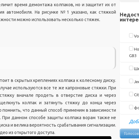
личит время демонтажа колпаков, но и защитит их от
ия автомобиля. На рисунке №1 указано, как стяжкой
Недост
интере
дежности можно использовать несколько стяжек.
Vo
Ho
GB3
Шк
тоит в скрытых креплениях колпака к колесному диску.
Je
случае используются все те же капроновые стяжки. При
Cit
стяжку вначале продеть в отверстие диска и через
ащелкнуть колпак и затянуть стяжку до конца через
фо
но помнить, что данный способ применим в зависимости
а. При данном способе защиты колпака ворам также не
Доба
иска и велика вероятность срабатывания сигнализации.
део из открытого доступа.