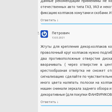
Данные рекомендации применимы не ко 
отечественных авто типа ГАЗ, УАЗ и нек
фиксацию колпаков хомутами и скобами. И
↓
Ответить
Петрович
13.03.2021
Жгуты для крепления декор.колпаков 
проволочный круг колпаков нужно подгиб
два противоположные отверстия диска
вворачивать ( через отверстие в цен
крестообразная отвёртка не сможет от
сигнализацию сделайте по чувствительне
иного цвета наляпать полоски на колпа
машин снимали зеркала заднего обзора и
декоративные (для покупки ФАНФУРИКОВ 
↓
Ответить