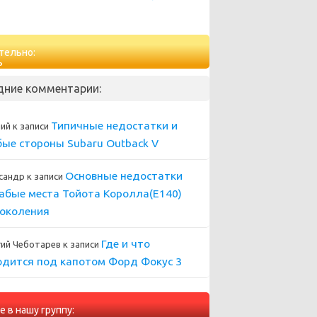
тельно:
дние комментарии:
Типичные недостатки и
ний
к записи
бые стороны Subaru Outback V
Основные недостатки
сандр
к записи
лабые места Тойота Королла(Е140)
поколения
Где и что
гий Чеботарев
к записи
одится под капотом Форд Фокус 3
е в нашу группу: