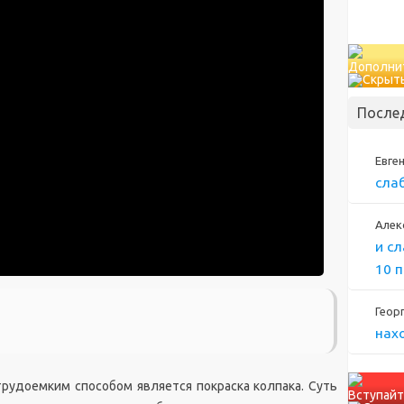
Дополни
После
Евге
сла
Алек
и с
10 
Геор
нах
рудоемким способом является покраска колпака. Суть
Вступайт