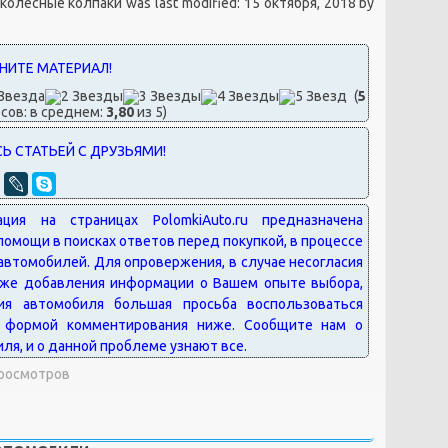
 колесные колпаки
was last modified:
15 октября, 2018
by
(
5
сов: в среднем:
3,80
из 5)
Просмотров