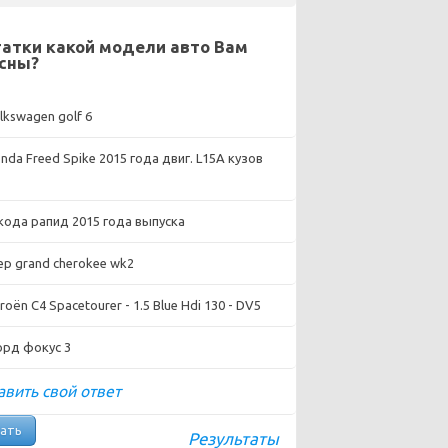
атки какой модели авто Вам
сны?
lkswagen golf 6
nda Freed Spike 2015 года двиг. L15A кузов
ода рапид 2015 года выпуска
ep grand cherokee wk2
roën C4 Spacetourer - 1.5 Blue Hdi 130 - DV5
рд фокус 3
вить свой ответ
Результаты