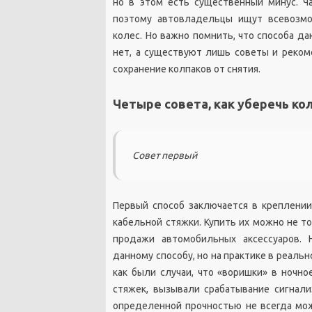
но в этом есть существенный минус. Ч
поэтому автовладельцы ищут всевозм
колес. Но важно помнить, что способа д
нет, а существуют лишь советы и реко
сохранение колпаков от снятия.
Четыре совета, как уберечь ко
Совет первый
Первый способ заключается в креплени
кабельной стяжки. Купить их можно не т
продажи автомобильных аксессуаров. 
данному способу, но на практике в реаль
как были случаи, что «воришки» в ночно
стяжек, вызывали срабатывание сигнали
определенной прочностью не всегда мож