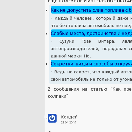
ЕЩЕ ПОЛЕЗНОЕ И ИНТЕРЕСНОЕ ПРО 
Как не допустить слив топлива с
-
Каждый человек, который даже н
что без топлива автомобиль не поед
Слабые места, достоинства и нед
-
Сузуки Гран Витара, явл
автопроизводителей, порадовал с
данной марки. Но,...
Секретки: виды и способы откруч
-
Ведь не секрет, что каждый авт
свой автомобиль не только от угона,
2 сообщения на статью “
Как пре
колпаки
”
Кондей
23.04.2019