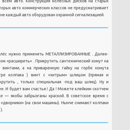
всем авто. Конструкция колесных дисков на старых
оторых авто коммерческих классов не предусматривает
 не каждый авто оборудован охранной сигнализацией.
колёс нужно применять МЕТАЛЛИЗИРОВАННЫЕ . Далее-
ом «расширить» . Прикрутить сантехнический хомут на
 винтами, а на приваренную гайку на горбе хомута
тре колпака ) винт с «хитрым» шлицом (прямая и
крутить , только специальная -под ваш шлиц). Ну и
е. И будет вам счастье.! Да ! Можете клейким скотчем
ке — якобы забрызганы краской. В советское время с
 «дворники» (на свои машины). Нынче снимают колпаки
).