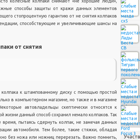
асто колесные колпаки снимают «не хорошие люди»,
ожные способы защиты от кражи данных элементов
ающего стопроцентную гарантию от не снятия колпаков
мендации, способствующие и увеличивающие шансы на
лпаки от снятия
и колпака к штампованному диску с помощью простой
олько в компьютерном магазине, но также и в магазине
Некоторые автовладельцы скептически относятся к
ной жизни данный способ сохранил немало колпаков. Так
е время, пытаясь сдернуть колпак, не замечая данных
зации автомобиля. Тем более, такие стяжки, обладая
Участв
но без ножа или ножниц перерезать. Важно помнить,