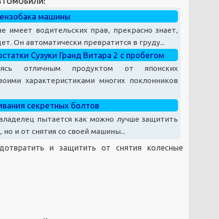
АВТОМОБИЛИ:
 бензобака машины
е имеет водительских прав, прекрасно знает,
ет. Он автоматически превратится в груду...
остатки Сузуки Гранд Витара 2 с пробегом
яясь отличным продуктом от японских
воими характеристиками многих поклонников
ивания секретных болтов
овладелец пытается как можно лучше защитить
 но и от снятия со своей машины...
дотвратить и защитить от снятия колесные