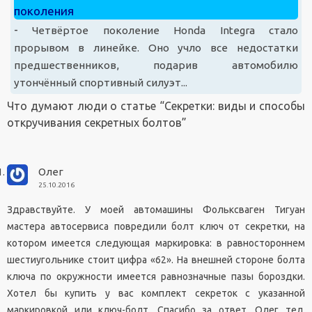
поколения
-
Четвёртое поколение Honda Integra стало
прорывом в линейке. Оно учло все недостатки
предшественников, подарив автомобилю
утончённый спортивный силуэт...
Что думают люди о статье “
Секретки: виды и способы
откручивания секретных болтов
”
Олег
25.10.2016
Здравствуйте. У моей автомашины Фольксваген Тигуан
мастера автосервиса повредили болт ключ от секретки, на
котором имеется следующая маркировка: в равностороннем
шестиугольнике стоит цифра «62». На внешней стороне болта
ключа по окружности имеется равнозначные пазы бороздки.
Хотел бы купить у вас комплект секреток с указанной
маркировкой или ключ-болт. Спасибо за ответ. Олег тел.