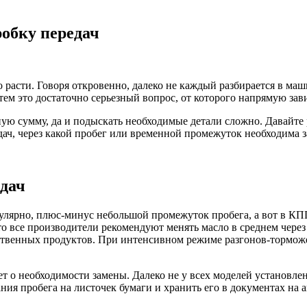
робку передач
асти. Говоря откровенно, далеко не каждый разбирается в машин
ем это достаточно серьезный вопрос, от которого напрямую зав
ую сумму, да и подыскать необходимые детали сложно. Давайте р
ач, через какой пробег или временной промежуток необходима з
едач
гулярно, плюс-минус небольшой промежуток пробега, а вот в КП
о все производители рекомендуют менять масло в среднем через 5
ственных продуктов. При интенсивном режиме разгонов-торможе
ет о необходимости замены. Далеко не у всех моделей установл
ния пробега на листочек бумаги и хранить его в документах на 