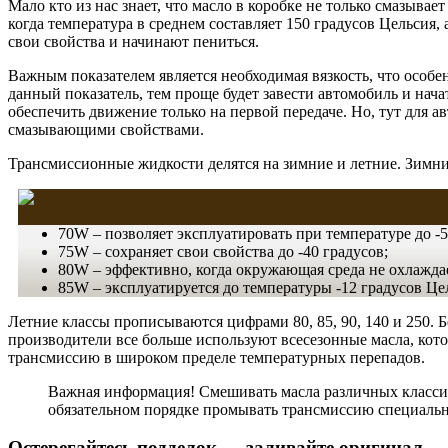
Мало кто из нас знает, что масло в коробке не только смазыва
когда температура в среднем составляет 150 градусов Цельсия,
свои свойства и начинают пениться.
Важным показателем является необходимая вязкость, что особе
данный показатель, тем проще будет завести автомобиль и нач
обеспечить движение только на первой передаче. Но, тут для а
смазывающими свойствами.
Трансмиссионные жидкости делятся на зимние и летние. Зимн
70W – позволяет эксплуатировать при температуре до -5
75W – сохраняет свои свойства до -40 градусов;
80W – эффективно, когда окружающая среда не охлаждае
85W – эксплуатируется до температуры -12 градусов Це
Летние классы прописываются цифрами 80, 85, 90, 140 и 250. 
производители все больше используют всесезонные масла, ко
трансмиссию в широком пределе температурных перепадов.
Важная информация! Смешивать масла различных классифи
обязательном порядке промывать трансмиссию специально
Остерегайтесь подделок — заливайте оригинал.