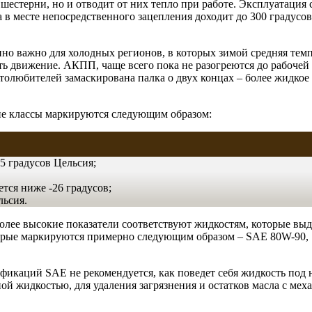
ет шестерни, но и отводит от них тепло при работе. Эксплуатац
 а в месте непосредственного зацепления доходит до 300 градус
нно важно для холодных регионов, в которых зимой средняя темп
ать движение. АКПП, чаще всего пока не разогреются до рабоче
втолюбителей замаскирована палка о двух концах – более жидкое
ие классы маркируются следующим образом:
5 градусов Цельсия;
тся ниже -26 градусов;
льсия.
Более высокие показатели соответствуют жидкостям, которые вы
торые маркируются примерно следующим образом – SAE 80W-90, 
каций SAE не рекомендуется, как поведет себя жидкость под на
й жидкостью, для удаления загрязнения и остатков масла с мех