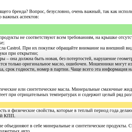
оящего бренда? Вопрос, безусловно, очень важный, так как исп
о важных аспектов:
продукты не соответствуют всем требованиям, на крышке отсут
ке;
сла Castrol. При их покупке обращайте внимание на внешний в
уки при открытии;
ы – она должна быть новая, без потертостей, нарушение геомет
жится только оригинальное масло, ошибочен. Мошенники могут и
а, срок годности, номер в партии. Чаще всего эта информация н
ические или синтетические масла. Минеральные смазочные жид
стеет при отрицательных температурах и содержит целый ряд ра
мость и физические свойства, которые в теплый период года дел
ой КПП.
е объединяют в себе минеральные и синтетические продукты. С
бюджетных авто.