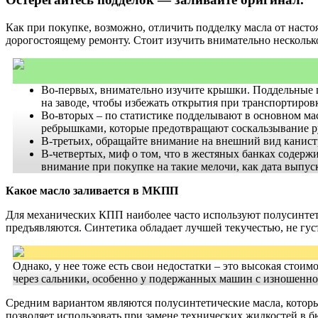
Как при покупке, возможно, отличить подделку масла от наст
дорогостоящему ремонту. Стоит изучить внимательно нескольк
Во-первых, внимательно изучите крышки. Поддельные 
на заводе, чтобы избежать открытия при транспортиров
Во-вторых – по статистике подделывают в основном ма
ребрышками, которые предотвращают соскальзывание р
В-третьих, обращайте внимание на внешний вид канистр
В-четвертых, миф о том, что в жестяных банках содер
внимание при покупке на такие мелочи, как дата выпуск
Какое масло заливается в МКПП
Для механических КПП наиболее часто используют полусинтет
предъявляются. Синтетика обладает лучшей текучестью, не гу
Однако, у нее тоже есть свои недостатки – это высокая стои
через сальники, особенно у подержанных машин с изношенн
Средним вариантом являются полусинтетические масла, которы
позволяет использовать при замене технических жидкостей в 