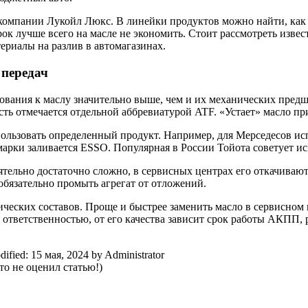
компании Лукойл Люкс. В линейки продуктов можно найти, как 
к лучше всего на масле не экономить. Стоит рассмотреть извест
ериалы на разлив в автомагазинах.
 передач
бования к маслу значительно выше, чем и их механических предш
ь отмечается отдельной аббревиатурой ATF. «Устает» масло при 
ользовать определенный продукт. Например, для Мерседесов ис
марки заливается ESSO. Популярная в России Тойота советует
тельно достаточно сложно, в сервисных центрах его откачивают 
 обязательно промыть агрегат от отложений.
ических составов. Проще и быстрее заменить масло в сервисном
и ответственностью, от его качества зависит срок работы АКПП
dified:
15 мая, 2024
by
Administrator
о не оценил статью!)