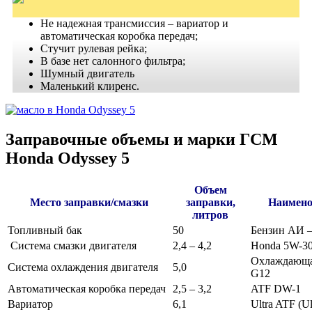
Не надежная трансмиссия – вариатор и
автоматическая коробка передач;
Стучит рулевая рейка;
В базе нет салонного фильтра;
Шумный двигатель
Маленький клиренс.
Заправочные объемы и марки ГСМ
Honda Odyssey 5
Объем
Место заправки/смазки
заправки,
Наимено
литров
Топливный бак
50
Бензин АИ 
Система смазки двигателя
2,4 – 4,2
Honda 5W-3
Охлаждающая
Система охлаждения двигателя
5,0
G12
Автоматическая коробка передач
2,5 – 3,2
ATF DW-1
Вариатор
6,1
Ultra ATF (U