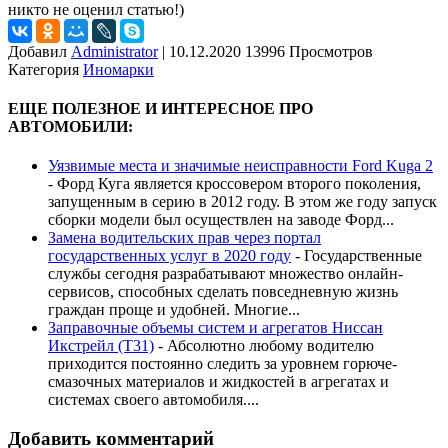
никто не оценил статью!)
Добавил
Administrator
|
10.12.2020 13996 Просмотров
Категория
Иномарки
ЕЩЕ ПОЛЕЗНОЕ И ИНТЕРЕСНОЕ ПРО
АВТОМОБИЛИ:
Уязвимые места и значимые неисправности Ford Kuga 2
-
Форд Куга является кроссовером второго поколения,
запущенным в серию в 2012 году. В этом же году запуск
сборки модели был осуществлен на заводе Форд...
Замена водительских прав через портал
государственных услуг в 2020 году
-
Государственные
службы сегодня разрабатывают множество онлайн-
сервисов, способных сделать повседневную жизнь
граждан проще и удобней. Многие...
Заправочные объемы систем и агрегатов Ниссан
Икстрейл (Т31)
-
Абсолютно любому водителю
приходится постоянно следить за уровнем горюче-
смазочных материалов и жидкостей в агрегатах и
системах своего автомобиля....
Добавить комментарий