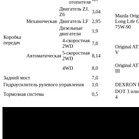
отопителя
Двигатель ZJ,
3,04
Z6
Mazda Orig
Механическая
Двигатель LF
2,95
Long Life 
75W-90
Дизельные
1,9
двигатели
Коробка
4-скоростная
передач
7,6
2WD
Original A
V
5-скоростная
Автоматическая
8,14
2WD
Original A
4WD
8,0
III
Задний мост
7,0
Гидроусилитель рулевого управления
1,0
DEXRON I
DOT 3 ил
Тормозная система
0,5
4