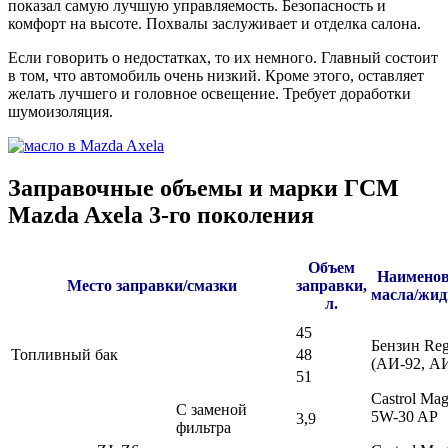
показал самую лучшую управляемость. Безопасность и
комфорт на высоте. Похвалы заслуживает и отделка салона.
Если говорить о недостатках, то их немного. Главный состоит
в том, что автомобиль очень низкий. Кроме этого, оставляет
желать лучшего и головное освещение. Требует доработки
шумоизоляция.
Заправочные объемы и марки ГСМ
Mazda Axela 3-го поколения
Объем
Наименов
Место заправки/смазки
заправки,
масла/жид
л.
45
Бензин Reg
Топливный бак
48
(АИ-92, А
51
Castrol Mag
С заменой
5W-30 AP
3,9
фильтра