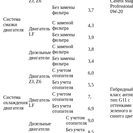
ZJ, Z6
Castrol Mag
Professiona
Без замены
3,7
0W-20
фильтра
Система
С заменой
смазки
4,3
фильтра
Двигатель
двигателя
LF
Без замены
3,9
фильтра
С заменой
3,8
фильтра
Дизельные
двигатели
Без замены
3,4
фильтра
С учетом
6,0
отопителя
Двигатель
ZJ, Z6
Без учета
5,5
отопителя
Гибридны
С учетом
класс анти
7,
Система
отопителя
Двигатель
тип G11 с
охлаждения
LF
оттенками
Без учета
двигателя
6,9
зеленого и
отопителя
синего цве
С учетом
9,0
отопителя
Дизельные
двигатели
Без учета
8,5