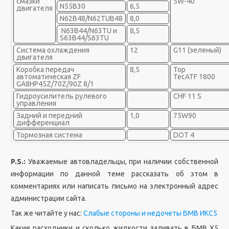
смазки
5W-40
N55B30
6,5
двигателя
N62B48/N62TUB48
8,0
N63B44/N63TU и
8,5
S63B44/S63TU
Система охлаждения
12
G11 (зеленый)
двигателя
Коробка передач
8,5
Top
автоматическая ZF
TecATF 1800
GA8HP45Z/70Z/90Z 8/1
Гидроусилитель рулевого
CHF 11 S
управления
Задний и передний
1,0
75W90
дифференциал
Тормозная система
DOT 4
P.S.:
Уважаемые автовладельцы, при наличии собственной
информации по данной теме рассказать об этом в
комментариях или написать письмо на электронный адрес
администрации сайта.
Так же читайте у нас:
Слабые стороны и недочеты БМВ ИКС5
Какие расходники и сколько жидкости заливать в БМВ Х5