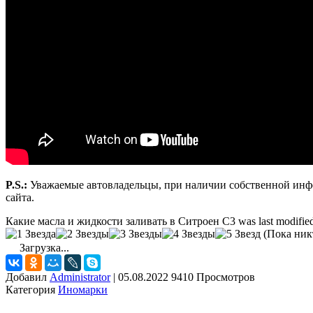
P.S.:
Уважаемые автовладельцы, при наличии собственной инфо
сайта.
Какие масла и жидкости заливать в Ситроен С3
was last modifie
(Пока никт
Загрузка...
Добавил
Administrator
|
05.08.2022 9410 Просмотров
Категория
Иномарки