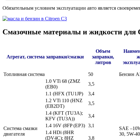
Обязательным условием эксплуатации авто является своевремен
Смазочные материалы и жидкости для C
Объем
Наимен
Агрегат, система заправки/смазки
заправки,
ж
литров
эксплу
Топливная система
50
Бензин А
1.0 VTi 68 (ZMZ
3,5
(EB0)
1.1 (HFX (TU1JP)
3,4
1.2 VTi 110 (HNZ
3,5
(EB2DT)
1.4 (KFT (TU3A);
3,4
KFV (TU3A))
1.4 16V (8FP (EP3)
3,1
Система смазки
SAE –10W
1.4 HDi (8HR
двигателя
30, 5W-40
(DV4C); 8HZ
3,8