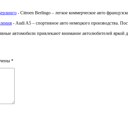
Берлинго
-
Citroen Berlingo – легкое коммерческое авто французс
оления
-
Audi A5 – спортивное авто немецкого производства. Пос
ивные автомобили привлекают внимание автолюбителей яркой
ечены
*