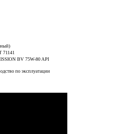
сный)
T 71141
SSION BV 75W-80 API
водство по эксплуатации