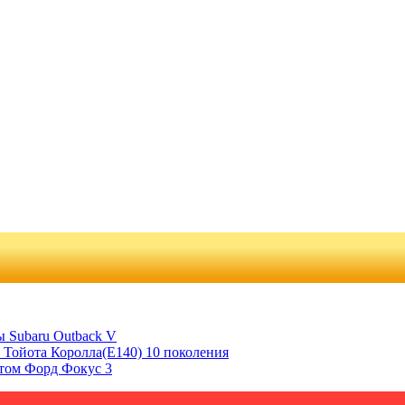
 Subaru Outback V
 Тойота Королла(Е140) 10 поколения
отом Форд Фокус 3