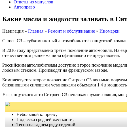
Ответы из мануалов
Автоправо
Какие масла и жидкости заливать в Си
Навигация
»
Главная
»
Ремонт и обслуживание
»
Иномарки
Citroen C3 – субкомпактный автомобиль от французской компан
В 2016 году представлено третье поколение автомобиля. На ев
отечественном рынке машина официально не представлена.
Российским автолюбителям доступно второе поколение модели,
лобовым стеклом. Производят на французском заводе.
Комплектуется второе поколение Ситроен С3 восьмью моделями
бензиновыми силовыми установками объемами 1,4 л мощностью 7
У французского авто Ситроен С3 неплохая шумоизоляция, мощ
Небольшой клиренс;
Подвеска средней жесткости;
Тесно на заднем ряду сидений.