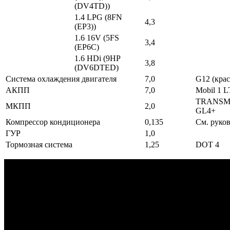
(DV4TD))
1.4 LPG (8FN
4,3
(EP3))
1.6 16V (5FS
3,4
(EP6C)
1.6 HDi (9HP
3,8
(DV6DTED)
Система охлаждения двигателя
7,0
G12 (кра
АКПП
7,0
Mobil 1 L
TRANSMI
МКПП
2,0
GL4+
Компрессор кондиционера
0,135
См. руко
ГУР
1,0
Тормозная система
1,25
DOT 4