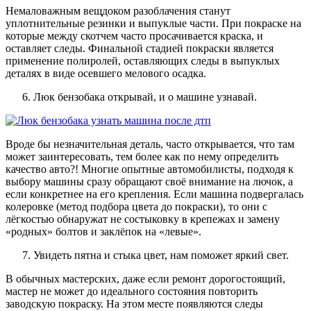
Немаловажным вещдоком разоблачения станут
уплотнительные резинки и выпуклые части. При покраске на
которые между скотчем часто просачивается краска, и
оставляет следы. Финальной стадией покраски является
применение полиролей, оставляющих следы в выпуклых
деталях в виде осевшего мелового осадка.
Люк бензобака открывай, и о машине узнавай.
Вроде бы незначительная деталь, часто открывается, что там
может заинтересовать, тем более как по нему определить
качество авто?! Многие опытные автомобилисты, подходя к
выбору машины сразу обращают своё внимание на лючок, а
если конкретнее на его крепления. Если машина подвергалась
колеровке (метод подбора цвета до покраски), то они с
лёгкостью обнаружат не состыковку в крепежах и замену
«родных» болтов и заклёпок на «левые».
Увидеть пятна и стыка цвет, нам поможет яркий свет.
В обычных мастерских, даже если ремонт дорогостоящий,
мастер не может до идеального состояния повторить
заводскую покраску. На этом месте появляются следы