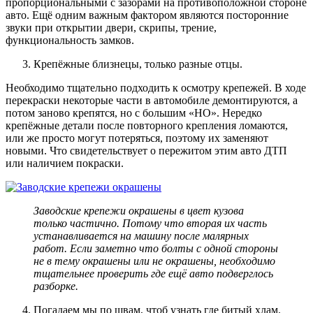
пропорциональными с зазорами на противоположной стороне
авто. Ещё одним важным фактором являются посторонние
звуки при открытии двери, скрипы, трение,
функциональность замков.
Крепёжные близнецы, только разные отцы.
Необходимо тщательно подходить к осмотру крепежей. В ходе
перекраски некоторые части в автомобиле демонтируются, а
потом заново крепятся, но с большим «НО». Нередко
крепёжные детали после повторного крепления ломаются,
или же просто могут потеряться, поэтому их заменяют
новыми. Что свидетельствует о пережитом этим авто ДТП
или наличием покраски.
Заводские крепежи окрашены в цвет кузова
только частично. Потому что вторая их часть
устанавливается на машину после малярных
работ. Если заметно что болты с одной стороны
не в тему окрашены или не окрашены, необходимо
тщательнее проверить где ещё авто подверглось
разборке.
Погадаем мы по швам, чтоб узнать где битый хлам.