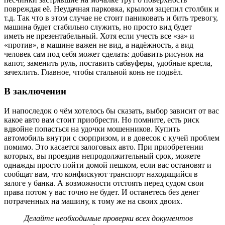
повреждая её. Неудачная парковка, крылом зацепил столбик и
т.д. Так что в этом случае не стоит паниковать и бить тревогу,
машина будет стабильно служить, но просто вид будет
иметь не презентабельный. Хотя если учесть все «за» и
«против», в машине важен не вид, а надёжность, а вид
человек сам под себя может сделать: добавить рисунок на
капот, заменить руль, поставить сабвуферы, удобные кресла,
зачехлить. Главное, чтобы стальной конь не подвёл.
В заключении
И напоследок о чём хотелось бы сказать, выбор зависит от вас
какое авто вам стоит приобрести. Но помните, есть риск
вдвойне попасться на удочки мошенников. Купить
автомобиль внутри с сюрпризом, и в довесок с кучей проблем
помимо. Это касается залоговых авто. При приобретении
которых, вы проездив непродолжительный срок, можете
однажды просто пойти домой пешком, если вас остановят и
сообщат вам, что конфискуют транспорт находящийся в
залоге у банка. А возможности отстоять перед судом свои
права потом у вас точно не будет. И останетесь без денег
потраченных на машину, к тому же на своих двоих.
Делайте необходимые проверки всех документов