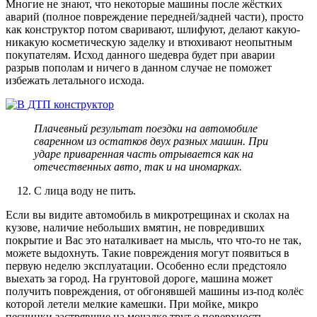
Многие не знают, что некоторые машины после жёстких
аварий (полное повреждение передней/задней части), просто
как конструктор потом сваривают, шлифуют, делают какую-
никакую косметическую заделку и втюхивают неопытным
покупателям. Исход данного шедевра будет при аварии
разрыв пополам и ничего в данном случае не поможет
избежать летального исхода.
Плачевный результат поездки на автомобиле
сваренном из остатков двух разных машин. При
ударе приваренная часть отрывается как на
отечественных авто, так и на иномарках.
С лица воду не пить.
Если вы видите автомобиль в микротрещинах и сколах на
кузове, наличие небольших вмятин, не повредивших
покрытие и Вас это наталкивает на мысль, что что-то не так,
можете выдохнуть. Такие повреждения могут появиться в
первую неделю эксплуатации. Особенно если предстояло
выехать за город. На грунтовой дороге, машина может
получить повреждения, от обгонявшей машины из-под колёс
которой летели мелкие камешки. При мойке, микро
песчинки застрявшие на мочалке трут о поверхность