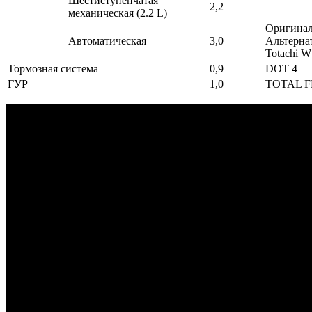
Шестиступенчатая
2,2
механическая (2.2 L)
Оригинал
Автоматическая
3,0
Альтерна
Totachi 
Тормозная система
0,9
DOT 4
ГУР
1,0
TOTAL F