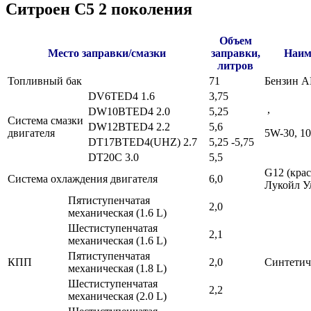
Ситроен C5 2 поколения
Объем
Место заправки/смазки
заправки,
Наим
литров
Топливный бак
71
Бензин А
DV6TED4 1.6
3,75
,
DW10BTED4 2.0
5,25
Система смазки
DW12BTED4 2.2
5,6
двигателя
5W-30, 1
DT17BTED4(UHZ) 2.7
5,25 -5,75
DT20C 3.0
5,5
G12 (крас
Система охлаждения двигателя
6,0
Лукойл Ул
Пятиступенчатая
2,0
механическая (1.6 L)
Шестиступенчатая
2,1
механическая (1.6 L)
Пятиступенчатая
КПП
2,0
Синтетич
механическая (1.8 L)
Шестиступенчатая
2,2
механическая (2.0 L)