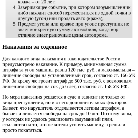
кража – от 20 лет;
Завершающее событие, при котором злоумышленник
либо находит способ переместиться из одной точки в
другую (угон) или продать авто (кража);
Предмет угона или кражи: при угоне преступник не
знает конкретную сумму автомобиля, когда вор
отлично знает рыночные цены автопрома.
Наказания за содеянное
Для каждого вида наказания в законодательстве России
предусмотрено наказание. К примеру, минимальная сумма
штрафа за угон машины равна 120 тыс. руб., а максимальная –
лишение свободы на установленный срок, согласно ст. 166 УК
РФ. За кражу же грозит штраф до 500 тыс. руб. с возможным
лишением свободы на сок до 6 лет, согласно ст. 158 УК РФ.
Но мера наказания решается в суде и зависит не только от
вида преступления, но и от его дополнительных факторов.
Бывает, что нарушитель отделывается легким штрафом, а
бывает и лишается свободы на срок до 10 лет. Поэтому воры,
у которых не удалось реализовать задуманный план,
ссылаются на то, что не хотели угонять машину, а решили
просто покататься
.