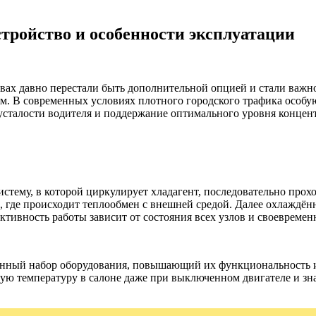
тройство и особенности эксплуатации
ах давно перестали быть дополнительной опцией и стали важно
лем. В современных условиях плотного городского трафика особ
усталости водителя и поддержание оптимального уровня концен
тему, в которой циркулирует хладагент, последовательно прох
ор, где происходит теплообмен с внешней средой. Далее охлаждё
ктивность работы зависит от состояния всех узлов и своевремен
нный набор оборудования, повышающий их функциональность и
ую температуру в салоне даже при выключенном двигателе и з