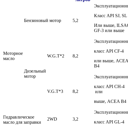
Эксплуатационн
Класс API SJ, SL
Бензиновый мотор
5,2
Или выше, ILSA
GF-3 или выше
Эксплуатационн
класс API CF-4
Моторное
W.G.T*2
8,2
масло
или выше, ACE
B4
Дизельный
мотор
Эксплуатационн
класс API CH-4
V.G.T*3
8,2
или
выше, ACEA B4
Эксплуатационн
Гидравлическое
2WD
3,2
класс API GL-4
масло для заправки