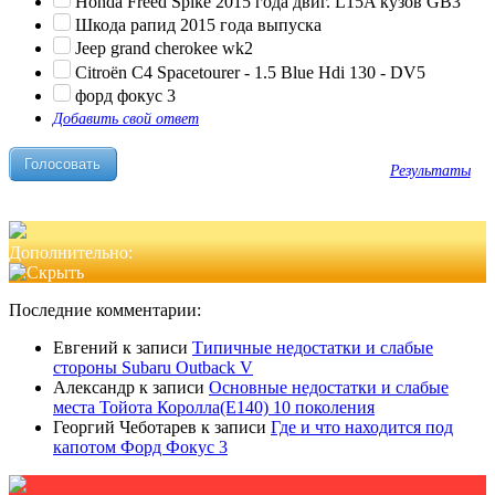
Honda Freed Spike 2015 года двиг. L15A кузов GB3
Шкода рапид 2015 года выпуска
Jeep grand cherokee wk2
Citroën C4 Spacetourer - 1.5 Blue Hdi 130 - DV5
форд фокус 3
Добавить свой ответ
Результаты
Дополнительно:
Последние комментарии:
Евгений
к записи
Типичные недостатки и слабые
стороны Subaru Outback V
Александр
к записи
Основные недостатки и слабые
места Тойота Королла(Е140) 10 поколения
Георгий Чеботарев
к записи
Где и что находится под
капотом Форд Фокус 3