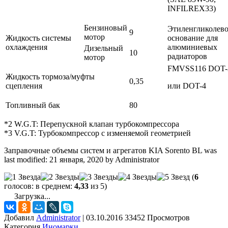
INFILREX33)
Бензиновый
Этиленгликолев
9
мотор
Жидкость системы
основание для
охлаждения
алюминиевых
Дизельный
10
радиаторов
мотор
FMVSS116 DOT-
Жидкость тормоза/муфты
0,35
сцепления
или DOT-4
Топливный бак
80
*2 W.G.T: Перепускной клапан турбокомпрессора
*3 V.G.T: Турбокомпрессор с изменяемой геометрией
Заправочные объемы систем и агрегатов KIA Sorento BL
was
last modified:
21 января, 2020
by
Administrator
(
6
голосов: в среднем:
4,33
из 5)
Загрузка...
Добавил
Administrator
|
03.10.2016 33452 Просмотров
Категория
Иномарки