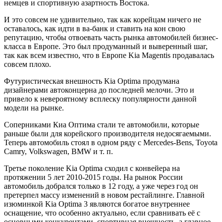
немцев и спортивную азартность Востока.
И это совсем не удивительно, так как корейцам ничего не
оставалось, как идти в ва-банк и ставить на кон свою
репутацию, чтобы отвоевать часть рынка автомобилей бизнес-
класса в Европе. Это был продуманный и выверенный шаг,
так как всем известно, что в Европе Kia Magentis продавалась
совсем плохо.
Футуристическая внешность Kia Optima продумана
дизайнерами автоконцерна до последней мелочи. Это и
привело к невероятному всплеску популярности данной
модели на рынке.
Соперниками Киа Оптима стали те автомобили, которые
раньше были для корейского производителя недосягаемыми.
Теперь автомобиль стоял в одном ряду с Mercedes-Bens, Toyota
Camry, Volkswagen, BMW и т. п.
Третье поколение Kia Optima сходил с конвейера на
протяжении 5 лет 2010-2015 годы. На рынок России
автомобиль добрался только в 12 году, а уже через год он
претерпел массу изменений в новом рестайлинге. Главной
изюминкой Kia Optima 3 являются богатое внутреннее
оснащение, что особенно актуально, если сравнивать её с
основными конкурентами, спортивная внешность, а главное –