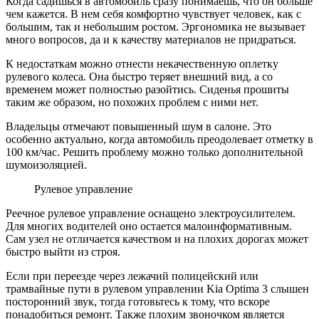
Когда садишься в автомобиль сразу понимаешь, что он больше
чем кажется. В нем себя комфортно чувствует человек, как с
большим, так и небольшим ростом. Эргономика не вызывает
много вопросов, да и к качеству материалов не придраться.
К недостаткам можно отнести некачественную оплетку
рулевого колеса. Она быстро теряет внешний вид, а со
временем может полностью разойтись. Сиденья прошиты
таким же образом, но похожих проблем с ними нет.
Владельцы отмечают повышенный шум в салоне. Это
особенно актуально, когда автомобиль преодолевает отметку в
100 км/час. Решить проблему можно только дополнительной
шумоизоляцией.
Рулевое управление
Реечное рулевое управление оснащено электроусилителем.
Для многих водителей оно остается малоинформативным.
Сам узел не отличается качеством и на плохих дорогах может
быстро выйти из строя.
Если при переезде через лежачий полицейский или
трамвайные пути в рулевом управлении Kia Optima 3 слышен
посторонний звук, тогда готовьтесь к тому, что вскоре
понадобиться ремонт. Также плохим звоночком является