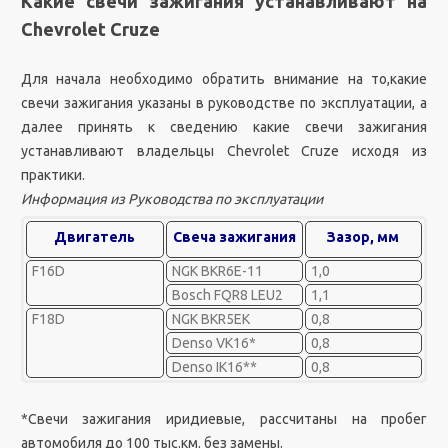
Какие свечи зажигания устанавливают на
Chevrolet Cruze
Для начала необходимо обратить внимание на то,какие
свечи зажигания указаны в руководстве по эксплуатации, а
далее принять к сведению какие свечи зажигания
устанавливают владельцы Chevrolet Cruze исходя из
практики.
Информация из Руководства по эксплуатации
Двигатель
Свеча зажигания
Зазор, мм
F16D
NGK BKR6E-11
1,0
Bosch FQR8 LEU2
1,1
F18D
NGK BKR5EK
0,8
Denso VK16*
0,8
Denso IK16**
0,8
*Свечи зажигания иридиевые, рассчитаны на пробег
автомобиля до 100 тыс.км. без замены.