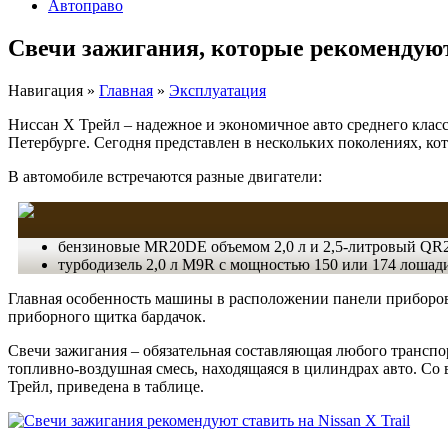
Автоправо
Свечи зажигания, которые рекомендуют 
Навигация
»
Главная
»
Эксплуатация
Ниссан Х Трейл – надежное и экономичное авто среднего класс
Петербурге. Сегодня представлен в нескольких поколениях, к
В автомобиле встречаются разные двигатели:
бензиновые MR20DE объемом 2,0 л и 2,5‑литровый QR2
турбодизель 2,0 л M9R с мощностью 150 или 174 лошад
Главная особенность машины в расположении панели приборов. 
приборного щитка бардачок.
Свечи зажигания – обязательная составляющая любого транспор
топливно-воздушная смесь, находящаяся в цилиндрах авто. Со 
Трейл, приведена в таблице.