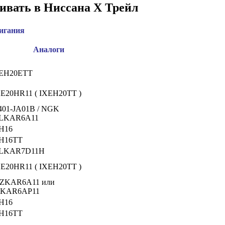
ивать в Ниссана Х Трейл
игания
Аналоги
EH20ETT
E20HR11 ( IXEH20TT )
401-JA01B / NGK
LKAR6A11
H16
H16TT
LKAR7D11H
E20HR11 ( IXEH20TT )
ZKAR6A11 или
KAR6AP11
H16
H16TT