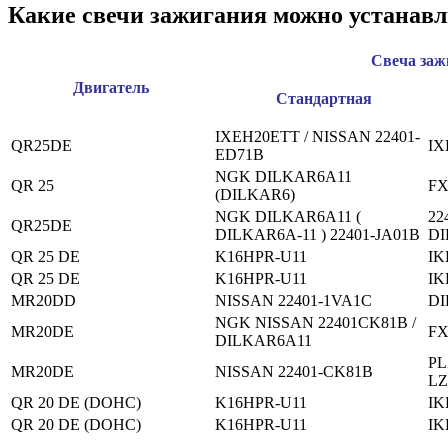
Какие свечи зажигания можно устанавл
Свеча заж
Двигатель
Стандартная
IXEH20ETT / NISSAN 22401-
QR25DE
IX
ED71B
NGK DILKAR6A11
QR 25
FX
(DILKAR6)
NGK DILKAR6A11 (
22
QR25DE
DILKAR6A-11 ) 22401-JA01B
DI
QR 25 DE
K16HPR-U11
IK
QR 25 DE
K16HPR-U11
IK
MR20DD
NISSAN 22401-1VA1C
DI
NGK NISSAN 22401CK81B /
MR20DE
FX
DILKAR6A11
PL
MR20DE
NISSAN 22401-CK81B
LZ
QR 20 DE (DOHC)
K16HPR-U11
IK
QR 20 DE (DOHC)
K16HPR-U11
IK