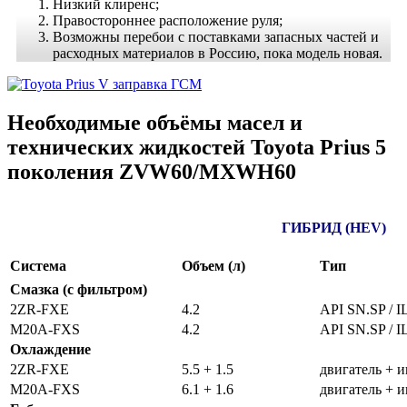
Низкий клиренс;
Правостороннее расположение руля;
Возможны перебои с поставками запасных частей и
расходных материалов в Россию, пока модель новая.
Необходимые объёмы масел и
технических жидкостей Toyota Prius 5
поколения ZVW60/MXWH60
ГИБРИД (HEV)
Система
Объем (л)
Тип
Смазка (с фильтром)
2ZR-FXE
4.2
API SN.SP / 
M20A-FXS
4.2
API SN.SP / 
Охлаждение
2ZR-FXE
5.5 + 1.5
двигатель + 
M20A-FXS
6.1 + 1.6
двигатель + 