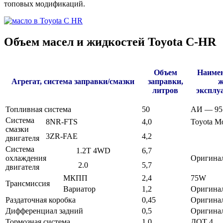
топовых модификаций.
Объем масел и жидкостей Toyota C-HR
Объем
Наимен
Агрегат, система заправки/смазки
заправки,
ж
литров
эксплу
Топливная система
50
АИ — 95
Система
8NR-FTS
4,0
Toyota Mo
смазки
3ZR-FAE
4,2
двигателя
Система
1.2T 4WD
6,7
охлаждения
Оригинал
2.0
5,7
двигателя
МКПП
2,4
75W
Трансмиссия
Вариатор
1,2
Оригинал
Раздаточная коробка
0,45
Оригинал
Дифференциал задний
0,5
Оригинал
Тормозная система
1,0
ДОТ 4