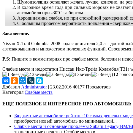
Шумоизоляция оставляет желать лучше, конечно, на ров
В холодное время года при сильных морозах не хватае
автомобиля при -30°С за бортом.
Аэродинамика слабая, но при спокойной размеренной езд
С большим пробегом вероятность появления «сверчков» 
Заключение.
Nissan X-Trail Columbia 2008 года с двигателя 2,0 л – дост
автозакрывания и множеством полезных функций. Своевременн
P.S:
Пишите в комментариях про слабые места, болезни и недо
Слабые места и недостатки Ниссан Икс-Трейл Коламбия(T31)
w
(
12
голосо
Добавил
Administrator
|
23.02.2016 40177 Просмотров
Категория
Слабые места
ЕЩЕ ПОЛЕЗНОЕ И ИНТЕРЕСНОЕ ПРО АВТОМОБИЛИ:
Бюджетные автомобили: рейтинг 10 самых дешевых моде
приобрести новый автомобиль по минимальной...
Слабые места и основные проблемы Subaru Legacy(BM/B
транспортные средства. Особое место в...