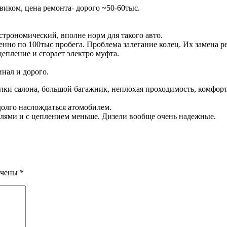
овиком, цена ремонта- дорого ~50-60тыс.
астрономический, вполне норм для такого авто.
бенно по 100тыс пробега. Проблема залегание колец. Их замена р
цепление и сгорает электро муфта.
инал и дорого.
лки салона, большой багажник, неплохая проходимость, комфортн
долго наслождаться атомобилем.
ателями и с цеплением меньше. Дизели вообще очень надежные.
ечены
*