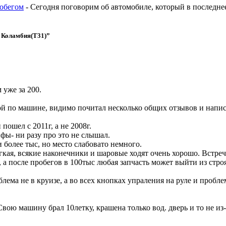
робегом
-
Сегодня поговорим об автомобиле, который в последнее
л Коламбия(T31)
”
 уже за 200.
й по машине, видимо почитал несколько общих отзывов и написа
пошел с 2011г, а не 2008г.
фы- ни разу про это не слышал.
более тыс, но место слабовато немного.
ягкая, всякие наконечники и шаровые ходят очень хорошо. Встре
а после пробегов в 100тыс любая запчасть может выйти из строя,
ема не в круизе, а во всех кнопках упраления на руле и пробле
Свою машину брал 10летку, крашена только вод. дверь и то не из