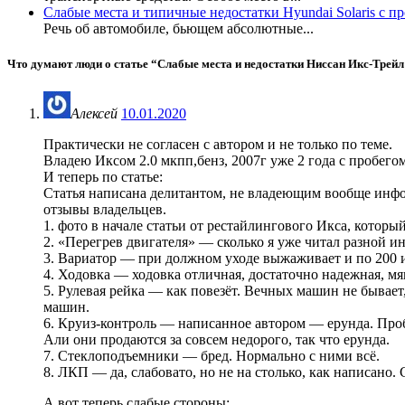
Слабые места и типичные недостатки Hyundai Solaris с п
Речь об автомобиле, бьющем абсолютные...
Что думают люди о статье “
Слабые места и недостатки Ниссан Икс-Трей
Алексей
10.01.2020
Практически не согласен с автором и не только по теме.
Владею Иксом 2.0 мкпп,бенз, 2007г уже 2 года с пробегом
И теперь по статье:
Статья написана делитантом, не владеющим вообще инфо
отзывы владельцев.
1. фото в начале статьи от рестайлингового Икса, который 
2. «Перегрев двигателя» — сколько я уже читал разной ин
3. Вариатор — при должном уходе выжаживает и по 200 и 
4. Ходовка — ходовка отличная, достаточно надежная, м
5. Рулевая рейка — как повезёт. Вечных машин не бывает, 
машин.
6. Круиз-контроль — написанное автором — ерунда. Пробл
Али они продаются за совсем недорого, так что ерунда.
7. Стеклоподъемники — бред. Нормально с ними всё.
8. ЛКП — да, слабовато, но не на столько, как написано. 
А вот теперь слабые стороны: