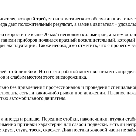
гателя, который требует систематического обслуживания, иначе 
гда дает положительный результат, а замена двигателя – удоволь
на скорости не выше 20 км/ч несколько километров, а затем ост
а панели приборов появился красный восклицательный, который 
неры эксплуатации. Также необходимо отметить, что с пробегом з
елей этой линейки. Но и с его работой могут возникнуть опреде
ов и слабым местом этого внедорожника.
ельно без привлечения профессионалов и проведения специальн
вствовать, есть ли какие-либо рывки при движении. Плавное наж
стью автомобильного двигателя.
а, а иногда и раньше. Передние стойки, наконечники, втулки ста
 именно признаки характерны для слабой подвески. Есть ли неп
хруст, стуку, треск, скрежет. Диагностика ходовой части не зай