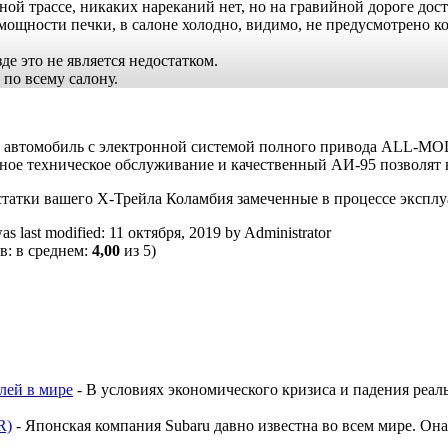
ной трассе, никаких нареканий нет, но на гравийной дороге до
т мощности печки, в салоне холодно, видимо, не предусмотрено
е это не является недостатком.
по всему салону.
ойный автомобиль с электронной системой полного привода ALL-
ое техническое обслуживание и качественный АИ-95 позволят н
статки вашего Х-Трейла Коламбия замеченные в процессе эксплу
as last modified:
11 октября, 2019
by
Administrator
в: в среднем:
4,00
из 5)
лей в мире
-
В условиях экономического кризиса и падения реал
R)
-
Японская компания Subaru давно известна во всем мире. О