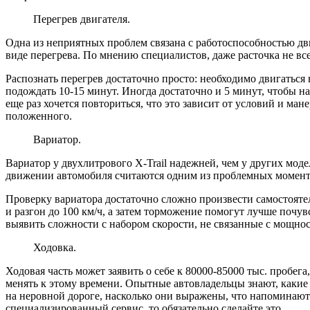
Перегрев двигателя.
Одна из неприятных проблем связана с работоспособностью дви
виде перегрева. По мнению специалистов, даже расточка не все
Распознать перегрев достаточно просто: необходимо двигаться 
подождать 10-15 минут. Иногда достаточно и 5 минут, чтобы н
еще раз хочется повториться, что это зависит от условий и ма
положенного.
Вариатор.
Вариатор у двухлитрового X-Trail надежней, чем у других мод
движении автомобиля считаются одним из проблемных момент
Проверку вариатора достаточно сложно произвести самостоят
и разгон до 100 км/ч, а затем торможение помогут лучше почу
выявить сложности с набором скорости, не связанные с мощно
Ходовка.
Ходовая часть может заявить о себе к 80000-85000 тыс. пробег
менять к этому времени. Опытные автовладельцы знают, какие
на неровной дороге, насколько они выражены, что напоминают: 
специализированный сервис, то обязательно сделайте это.