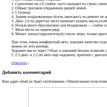
1. Сцепление на 2.0 слабое, часто выходит из строя с мах
2. Обрыв тросиков открывания дверей зимой.
3. Ступицы
4. Задняя ось(развальные болты закисают), но ремонт не 
5. Двиг 2.0 на дорестах часто начинает кушать масло,осо
6. Нельзя много буксовать(не для бездорожья) — слабое с
7. Мало место на заднем ряду.
8. Может лопнусть(разлететься) стекло люка, только ориг
При этом, очень комфортный авто, хорошее качество отде
можно не леть вообще.
Хорошее масло через 7-8тыс и хороший бензин позволят 
С 2.5 двиг. и 2.2 dci авто еще надежнее, проблем с двиг
Ответить
↓
Добавить комментарий
Ваш адрес email не будет опубликован.
Обязательные поля пом