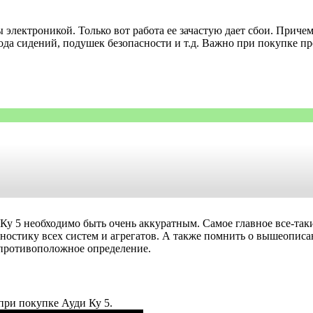
электроникой. Только вот работа ее зачастую дает сбои. Причем
вода сидений, подушек безопасности и т.д. Важно при покупке п
Ку 5 необходимо быть очень аккуратным. Самое главное все-так
остику всех систем и агрегатов. А также помнить о вышеописан
 противоположное определение.
при покупке Ауди Ку 5.