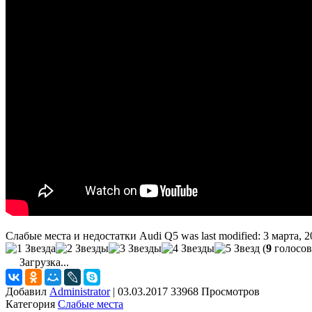
Слабые места и недостатки Audi Q5
was last modified:
3 марта, 2
(
9
голосов
Загрузка...
Добавил
Administrator
|
03.03.2017 33968 Просмотров
Категория
Слабые места