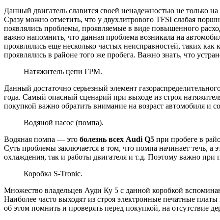
Данный двигатель славится своей ненадежностью не только на
Сразу можно отметить, что у двухлитрового TFSI слабая поршн
появлялись проблемы, проявляемые в виде повышенного расход
важно напомнить, что данная проблема возникала на автомоби
проявлялись еще несколько частых неисправностей, таких как 
проявлялись в районе того же пробега. Важно знать, что устр
Натяжитель цепи ГРМ.
Данный достаточно серьезный элемент газораспределительного 
года. Самый опасный сценарий при выходе из строя натяжителя
покупкой важно обратить внимание на возраст автомобиля и со
Водяной насос (помпа).
Водяная помпа — это
болезнь всех Audi Q5
при пробеге в райо
Суть проблемы заключается в том, что помпа начинает течь, а 
охлаждения, так и работы двигателя и т.д. Поэтому важно при 
Коробка S-Tronic.
Множество владельцев Ауди Ку 5 с данной коробкой вспоминают 
Наиболее часто выходят из строя электронные печатные платы
об этом помнить и проверять перед покупкой, на отсутствие де