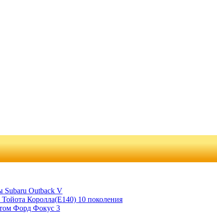
 Subaru Outback V
 Тойота Королла(Е140) 10 поколения
отом Форд Фокус 3