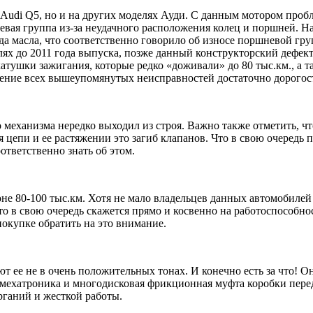
 Audi Q5, но и на других моделях Ауди. С данным мотором проб
евая группа из-за неудачного расположения колец и поршней. Н
а масла, что соответственно говорило об износе поршневой гр
лях до 2011 года выпуска, позже данный конструкторский дефек
катушки зажигания, которые редко «доживали» до 80 тыс.км., а 
анение всех вышеупомянутых неисправностей достаточно дорогос
механизма нередко выходил из строя. Важно также отметить, чт
 цепи и ее растяжении это загиб клапанов. Что в свою очередь 
ответственно знать об этом.
не 80-100 тыс.км. Хотя не мало владельцев данных автомобилей 
это в свою очередь скажется прямо и косвенно на работоспособно
покупке обратить на это внимание.
ее не в очень положительных тонах. И конечно есть за что! Она
 мехатроника и многодисковая фрикционная муфта коробки пере
рганий и жесткой работы.