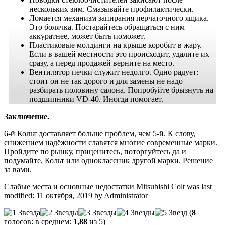
нескольких зим. Смазывайте профилактически.
Ломается механизм запирания перчаточного ящика.
Это болячка. Постарайтесь обращаться с ним
аккуратнее, может быть поможет.
Пластиковые молдинги на крыше коробит в жару.
Если в вашей местности это происходит, удалите их
сразу, а перед продажей верните на место.
Вентилятор печки служит недолго. Одно радует:
стоит он не так дорого и для замены не надо
разбирать половину салона. Попробуйте брызнуть на
подшипники VD-40. Иногда помогает.
Заключение.
6-й Кольт доставляет больше проблем, чем 5-й. К слову,
снижением надёжности славятся многие современные марки.
Пройдите по рынку, приценитесь, поторгуйтесь да и
подумайте, Кольт или одноклассник другой марки. Решение
за вами.
Слабые места и основные недостатки Mitsubishi Colt
was last
modified:
11 октября, 2019
by
Administrator
(
8
голосов: в среднем:
1,88
из 5)