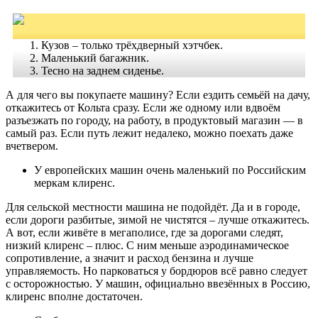
Кузов – только трёхдверный хэтчбек.
Маленький багажник.
Тесно на заднем сиденье.
А для чего вы покупаете машину? Если ездить семьёй на дачу,
откажитесь от Кольта сразу. Если же одному или вдвоём
разъезжать по городу, на работу, в продуктовый магазин — в
самый раз. Если путь лежит недалеко, можно поехать даже
вчетвером.
У европейских машин очень маленький по Российским
меркам клиренс.
Для сельской местности машина не подойдёт. Да и в городе,
если дороги разбитые, зимой не чистятся – лучше откажитесь.
А вот, если живёте в мегаполисе, где за дорогами следят,
низкий клиренс – плюс. С ним меньше аэродинамическое
сопротивление, а значит и расход бензина и лучше
управляемость. Но парковаться у бордюров всё равно следует
с осторожностью. У машин, официально ввезённых в Россию,
клиренс вполне достаточен.