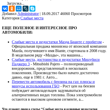
Загрузка...
Добавил
Administrator
|
18.09.2017 46060 Просмотров
Категория
Слабые места
ЕЩЕ ПОЛЕЗНОЕ И ИНТЕРЕСНОЕ ПРО
АВТОМОБИЛИ:
Слабые места и недостатки Мазда Бианте с пробегом
-
Официальная продажа минивэна от японской компании
Mazda, получившего имя Biante, стартовала в 2008 году.
В модельном ряду «Мазды», эта машина...
Слабые места, достоинства и недостатки Мицубиси
Паджеро 3
-
Mitsubishi Pajero – полноприводный
внедорожник, представленный в нескольких
поколениях. Производство было начато достаточно
давно, еще в 1981 г. Авто...
Перевести автомобиль с бензина на газ: плюсы и
минусы использования ГБО
-
Рост цен на бензин
побуждает автовладельцев задумываться об
альтернативных видах топлива. Пока электромобили
остаются в высоком ценовом сегменте, а...
Что думают люди о статье “
Слабые места и основные недостатки