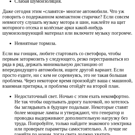
Слабая шумоизоляция.
Даже сегодня этим «славятся» многие автомобили. Что уж
говорить о подержанном компактном старичке? Если совсем
невмоготу слушать музыку мотора и шин, наклейте на щит
моторного отсека и колёсные арки какой-нибудь
шумоизолирующий материал или включите музыку погромче.
Невнятные тормоза.
Если вы гонщик, любите стартовать со светофора, чтобы
первым затормозить у следующего, резко перестраиваться из
ряда в ряд, держать минимальную дистанцию от
впередиидущего автомобиля, ищите другой вариант. Если
просто ездите, ни с кем не соревнуясь, это не такая большая
проблема. Через некоторое время произойдёт ваша с машиной,
взаимная притирка, и проблема отойдёт на второй план.
Недостаточный свет. Ночью с этим ехать некомфортно.
Не так чтобы ощупывать дорогу палочкой, но хотелось
бы заглядывать в будущее подальше. Некоторые ставят
более мощные лампы и утверждают, что генератор и
проводка выдерживают дополнительную нагрузку без
труда. Попробуйте, только найдите знакомого электрика
или проверьте параметры самостоятельно. А лучше не
гоняйте по ночам, тогда света должно хватить.