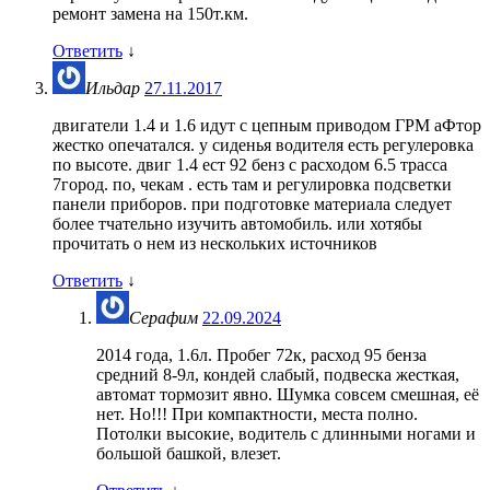
ремонт замена на 150т.км.
Ответить
↓
Ильдар
27.11.2017
двигатели 1.4 и 1.6 идут с цепным приводом ГРМ аФтор
жестко опечатался. у сиденья водителя есть регулеровка
по высоте. двиг 1.4 ест 92 бенз с расходом 6.5 трасса
7город. по, чекам . есть там и регулировка подсветки
панели приборов. при подготовке материала следует
более тчательно изучить автомобиль. или хотябы
прочитать о нем из нескольких источников
Ответить
↓
Серафим
22.09.2024
2014 года, 1.6л. Пробег 72к, расход 95 бенза
средний 8-9л, кондей слабый, подвеска жесткая,
автомат тормозит явно. Шумка совсем смешная, её
нет. Но!!! При компактности, места полно.
Потолки высокие, водитель с длинными ногами и
большой башкой, влезет.