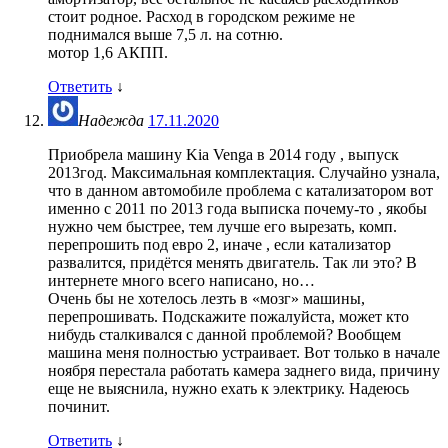
стоит родное. Расход в городском режиме не
поднимался выше 7,5 л. на сотню.
мотор 1,6 АКПП.
Ответить
↓
Надежда
17.11.2020
Приобрела машину Kia Venga в 2014 году , выпуск
2013год. Максимальная комплектация. Случайно узнала,
что в данном автомобиле проблема с катализатором вот
именно с 2011 по 2013 года выписка почему-то , якобы
нужно чем быстрее, тем лучше его вырезать, комп.
перепрошить под евро 2, иначе , если катализатор
развалится, придётся менять двигатель. Так ли это? В
интернете много всего написано, но…
Очень бы не хотелось лезть в «мозг» машины,
перепрошивать. Подскажите пожалуйста, может кто
нибудь сталкивался с данной проблемой? Вообщем
машина меня полностью устраивает. Вот только в начале
ноября перестала работать камера заднего вида, причину
еще не выяснила, нужно ехать к электрику. Надеюсь
починит.
Ответить
↓