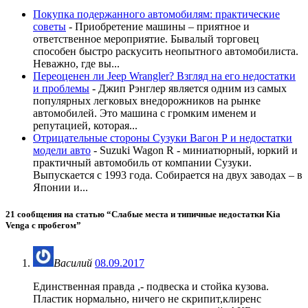
Покупка подержанного автомобилям: практические
советы
-
Приобретение машины – приятное и
ответственное мероприятие. Бывалый торговец
способен быстро раскусить неопытного автомобилиста.
Неважно, где вы...
Переоценен ли Jeep Wrangler? Взгляд на его недостатки
и проблемы
-
Джип Рэнглер является одним из самых
популярных легковых внедорожников на рынке
автомобилей. Это машина с громким именем и
репутацией, которая...
Отрицательные стороны Сузуки Вагон Р и недостатки
модели авто
-
Suzuki Wagon R - миниатюрный, юркий и
практичный автомобиль от компании Сузуки.
Выпускается с 1993 года. Собирается на двух заводах – в
Японии и...
21 сообщения на статью “
Слабые места и типичные недостатки Kia
Venga с пробегом
”
Василий
08.09.2017
Единственная правда ,- подвеска и стойка кузова.
Пластик нормально, ничего не скрипит,клиренс