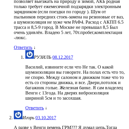
позволяет выезжать на природу и зимой, АКБ родная
только требует ежемесячной подзарядки электронным
зарядником (если поездки по городу ). Шум от
пыльников передних стоек-замена на резиновые от ваз,
а шумоизоляция не хуже чем РАФ4. Расход с АКПП 6.5
трасса и 8,5-9 город. В Москве не превышал 8,5 Был
очень удивлён. Владею 5 лет, 70т.пробег,комплектация
-люкс.
Ответить
↓
РУЗИЛЬ
08.12.2017
Василий, извините если что Не так. О какой
шумоизоляции вы говорите. На полах есть что то,
не спорю. Между салоном и движком тоже что то
есть со стороны движка, и все. Двери,потолок и
багажник голые. Железная банке. Я сам владелец
Венги с 13года. На дверях виброизоляция
шириной 5см и то засохшая.
Ответить
↓
Игорь
03.10.2017
А разве у Венги ремень ГРМ??? Я думал цепь.Тогда