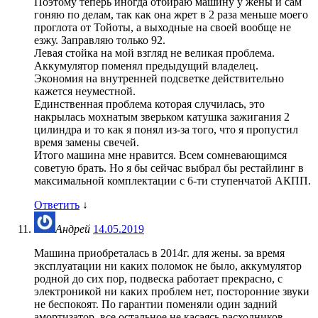
Поэтому теперь иногда отбираю машину у жены и сам
гоняю по делам, так как она жрет в 2 раза меньше моего
проглота от Тойоты, а выходные на своей вообще не
езжу. Заправляю только 92.
Левая стойка на мой взгляд не великая проблема.
Аккумулятор поменял предыдущий владелец.
Экономия на внутренней подсветке действительно
кажется неуместной.
Единственная проблема которая случилась, это
накрылась мохнатым зверьком катушка зажигания 2
цилиндра и то как я понял из-за того, что я пропустил
время замены свечей.
Итого машина мне нравится. Всем сомневающимся
советую брать. Но я бы сейчас выбрал бы рестайлинг в
максимальной комплектации с 6-ти ступенчатой АКПП.
Ответить
↓
Андрей
14.05.2019
Машина приобреталась в 2014г. для жены. за время
эксплуатации ни каких поломок не было, аккумулятор
родной до сих пор, подвеска работает прекрасно, с
электроникой ни каких проблем нет, посторонние звуки
не беспокоят. По гарантии поменяли один задний
амортизатор, все остальное не касаясь расходников