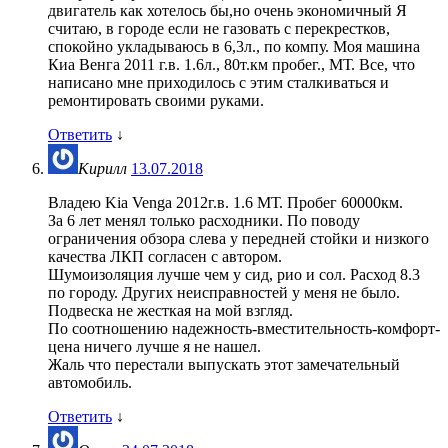
двигатель как хотелось бы,но очень экономичный Я
считаю, в городе если не газовать с перекрестков,
спокойно укладываюсь в 6,3л., по компу. Моя машина
Киа Венга 2011 г.в. 1.6л., 80т.км пробег., МТ. Все, что
написано мне приходилось с этим сталкиваться и
ремонтировать своими руками.
Ответить
↓
Кирилл
13.07.2018
Владею Kia Venga 2012г.в. 1.6 МТ. Пробег 60000км.
За 6 лет менял только расходники. По поводу
ограничения обзора слева у передней стойки и низкого
качества ЛКП согласен с автором.
Шумоизоляция лучше чем у сид, рио и сол. Расход 8.3
по городу. Других неисправностей у меня не было.
Подвеска не жесткая на мой взгляд.
По соотношению надежность-вместительность-комфорт-
цена ничего лучше я не нашел.
Жаль что перестали выпускать этот замечательный
автомобиль.
Ответить
↓