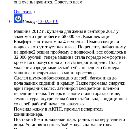
она очень нравится. Советую всем.
Ответить
↓
Ильнур
13.02.2019
Машина 2012 г., куплена для жены в сентябре 2017 у
знакомого при побеге в 68 000 км. Комплектация
Комфорт с автоматом на 4 ступени. Шумоизоляция и
подвеска отсутствует как класс. По рецепту найденному
на драйве2 решил проблему с подвеской, все обошлось в
32 000 рублей, теперь машина стала гораздо комфортнее,
кроме того бонусом на 2,5-3 см вырос клиренс. После
удаления аэродинамической губы переднего бампера
машинка превратилась в мини кроссовер.
Сделал шумо-виброизоляцию дверей, багажника до
пола задних сидений и крышу. Также промазал снаружи
арки передних колес. Затонирол бесцветной плёнкой
передние стекла. Теперь в салоне стало гораздо тише,
температура внутри стала более стабильна, кондиционер
со своей работой начал справляться.
Поменял жижу в АКПП, промыл испаритель
кондиционера.
Поставил 8-ми зональный парктроник и камеру заднего
вида. Установил синезубый модуль на магнитолу.