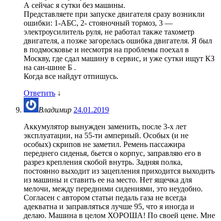
А сейчас я сутки без машины.
Представляете при запуске двигателя сразу возникли
ошибки: 1-АБС, 2- стояночный тормоз, 3 —
электроусилитель руля, не работал также тахометр
двигателя, а позже загорелась ошибка двигателя. Я был
в подмосковье и несмотря на проблемы поехал в
Москву, где сдал машину в сервис, и уже сутки ищут КЗ
на сан-шине Б .
Когда все найдут отпишусь.
Ответить
↓
Владимир
24.01.2019
Аккумулятор вынужден заменить, после 3-х лет
эксплуатации, на 55-ти амперный. Особых (и не
особых) скрипов не заметил. Ремень пассажира
переднего сиденья, бьется о корпус, заправляю его в
разрез крепления скобой внутрь. Задняя полка,
постоянно выходит из зацепления приходится выходить
из машины и ставить ее на место. Нет ящечка для
мелочи, между передними сидениями, это неудобно.
Согласен с автором статьи педаль газа не всегда
адекватна и заправляться лучше 95, что я иногда и
делаю. Машина в целом ХОРОША! По своей цене. Мне