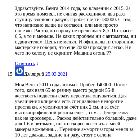
Здравствуйте. Венга 2014 года, во владении с 2015. За
это время поменял, не считая расходников, два раза
ступицу заднюю правую. Пробег почти 180000. С тем,
что написано выше не согласен, или мне просто
повезло. Расход по городу не превышает 8,5. По трассе
6,5, а то и меньше. Не каких проблем ни с автоматом, ни
с двигателем. Цепь не менял. И официалы, и сторонние
мастерские говорят, что ещё 20000 проходит легко. Ни
чего по салону не скрипит. Машина огонь!??
Ответить
↓
Дмитрий
25.03.2021
Моя Венга 2011 года автомат. Пробег 140000. После
того, как взял 65-ю резину вместо родной 55-й
жесткость подвески сразу перестала ощущаться. Для
увеличения клиренса есть специальные недорогие
проставки, я увеличил за счёт них 2 см, и за счёт
высокопрофильной резины еще 1,5 см… Теперь езжу
как на кросовере… Расход действительно большой, даже
для 1.6 и автомата, но это скорее всего из-за моей
манеры вождения… Передние аммортизаторы менял за
10 лет дважды, задние ни разу, стоят с салона,