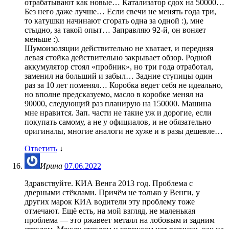
отрабатывают как новые… Катализатор сдох на 50000…
Без него даже лучше… Если свечи не менять года три,
то катушки начинают сгорать одна за одной :), мне
стыдно, за такой опыт… Заправляю 92-й, он воняет
меньше :).
Шумоизоляции действительно не хватает, и передняя
левая стойка действительно закрывает обзор. Родной
аккумулятор стоял «пробник», но три года отработал,
заменил на больший и забыл… Задние ступицы один
раз за 10 лет поменял… Коробка ведет себя не идеально,
но вполне предсказуемо, масло в коробке менял на
90000, следующий раз планирую на 150000. Машина
мне нравится. Зап. части не такие уж и дорогие, если
покупать самому, а не у официалов, и не обязательно
оригиналы, многие аналоги не хуже и в разы дешевле…
Ответить
↓
Ирина
07.06.2022
Здравствуйте. КИА Венга 2013 год. Проблема с
дверными стёклами. Причём не только у Венги, у
других марок КИА водители эту проблему тоже
отмечают. Ещё есть, на мой взгляд, не маленькая
проблема — это ржавеет металл на лобовым и задним