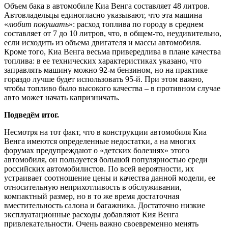
Объем бака в автомобиле Киа Венга составляет 48 литров.
Автовладельцы единогласно указывают, что эта машина
«
любит покушать
»: расход топлива по городу в среднем
составляет от 7 до 10 литров, что, в общем-то, неудивительно,
если исходить из объема двигателя и массы автомобиля.
Кроме того, Киа Венга весьма привередлива в плане качества
топлива: в ее технических характеристиках указано, что
заправлять машину можно 92-м бензином, но на практике
гораздо лучше будет использовать 95-й. При этом важно,
чтобы топливо было высокого качества – в противном случае
авто может начать капризничать.
Подведём итог.
Несмотря на тот факт, что в конструкции автомобиля Киа
Венга имеются определенные недостатки, а на многих
форумах предупреждают о «детских болезнях» этого
автомобиля, он пользуется большой популярностью среди
российских автомобилистов. По всей вероятности, их
устраивает соотношение цены и качества данной модели, ее
относительную неприхотливость в обслуживании,
компактный размер, но в то же время достаточная
вместительность салона и багажника. Достаточно низкие
эксплуатационные расходы добавляют Кия Венга
привлекательности. Очень важно своевременно менять