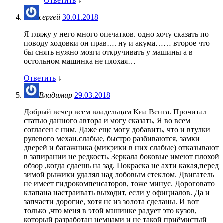
Ответить
↓
сергей
30.01.2018
Я гляжу у него много опечатков. одно хочу сказать по
поводу ходовки он прав…. ну и акума…… второе что
бы снять нужно мозги откручивать у машины а в
остольном машинка не плохая…
Ответить
↓
Владимир
29.03.2018
Добрый вечер всем владельцам Киа Венга. Прочитал
статью данного автора и могу сказать, Я во всем
согласен с ним. Даже еще могу добавить, что и втулки
рулевого механ.слабые, быстро разбиваются, замки
дверей и багажника (микрики в них слабые) отказывают
в запирании не редкость. Зеркала боковые имеют плохой
обзор ,когда сдаешь на зад. Покраска не ахти какая,перед
зимой рыжики удалял над лобовым стеклом. Двигатель
не имеет гидрокомпенсаторов, тоже минус. Дороговато
клапана настраивать выходит, если у официалов. Да и
запчасти дорогие, хотя не из золота сделаны. И вот
только ,что меня в этой машинке радует это кузов,
который разработан немцами и не такой приёмистый