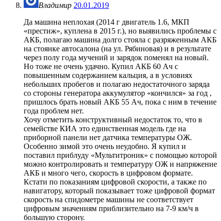
Владимир
20.01.2019
Да машина неплохая (2014 г двигатель 1.6, МКП
«престиж», куплена в 2015 г.), но выявились проблемы с
АКБ, полагаю машина долго стояла с разряженным АКБ
на стоянке автосалона (на ул. Рябиновая) и в результате
через полу года мучений и зарядок поменял на новый.
Но тоже не очень удачно. Купил АКБ 60 Ач с
повышенным содержанием кальция, а в условиях
небольших пробегов и полагаю недостаточного заряда
со стороны генератора аккумулятор «кончился» за год ,
пришлось брать новый АКБ 55 Ач, пока с ним в течение
года проблем нет.
Хочу отметить конструктивный недостаток то, что в
семействе КИА это единственная модель где на
приборной панели нет датчика температуры ОЖ.
Особенно зимой это очень неудобно. Я купил и
поставил приблуду «Мультитроник» с помощью которой
можно контролировать и температуру ОЖ и напряжение
АКБ и много чего, скорость в цифровом формате.
Кстати по показаниям цифровой скорости, а также по
навигатору, который показывает тоже цифровой формат
скорость на спидометре машины не соответствует
цифровым значениям приблизительно на 7-9 км/ч в
большую сторону.