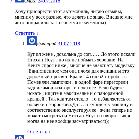
Ольга
24.07.2018
Хочу приобрести этот автомобиль, читаю отзывы,
мнения у всех разные, что делать не знаю. Внешне мне
авто понравилось. Посоветуйте мужчины)
Ответить
↓
Дмитрий
31.07.2018
Купил жене , довольна до соп……До этого искали
Ниссан Ноут , но их не поймать хорошие .На
Венгу спрос ниже , многие не знают эту модельку
.Единственное чем она плоха для женщины это
дорожный просвет. Брали 14 год 62 т пробега .
Поменяли лампочки , в одной фаре перегорели ,
задние амортизаторы и пока все. Если будете
искать , ищите в максималке и с панорамной
крышей . Так как там стекло , то избавляетесь от
болячки с коррозией.Да … и купив эту машину и
соответственно эксплуатируя ее , жена теперь не
может смотреть на Ниссан Ноут и говорит как я
могла на нее вообще засматриваться)))
Ответить
↓