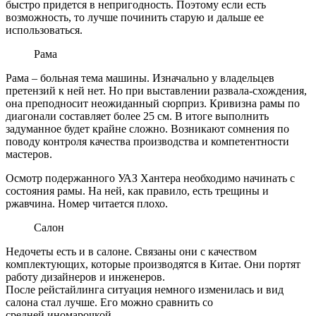
быстро придется в непригодность. Поэтому если есть
возможность, то лучше починить старую и дальше ее
использоваться.
Рама
Рама – больная тема машины. Изначально у владельцев
претензий к ней нет. Но при выставлении
развала-схождения
,
она преподносит неожиданный сюрприз. Кривизна рамы по
диагонали составляет более 25 см. В итоге выполнить
задуманное будет крайне сложно. Возникают сомнения по
поводу контроля качества производства и компетентности
мастеров.
Осмотр подержанного УАЗ Хантера необходимо начинать с
состояния рамы. На ней, как правило, есть трещины и
ржавчина. Номер читается плохо.
Салон
Недочеты есть и в салоне. Связаны они с качеством
комплектующих, которые производятся в Китае. Они портят
работу дизайнеров и инженеров.
После
рейстайлинга
ситуация немного изменилась и вид
салона стал лучше. Его можно сравнить со
средней
иномарочкой
.