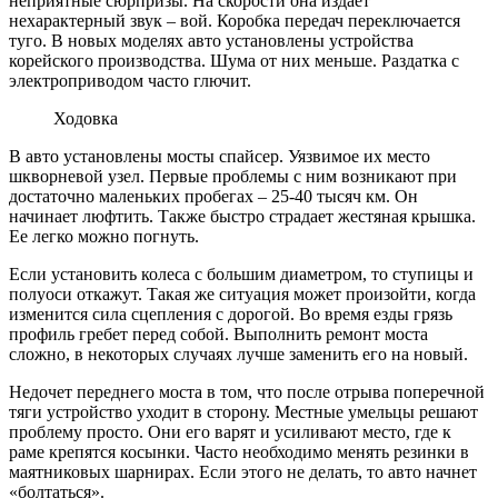
неприятные сюрпризы. На скорости она издает
нехарактерный звук – вой. Коробка передач переключается
туго. В новых моделях авто установлены устройства
корейского производства. Шума от них меньше.
Раздатка
с
электроприводом часто
глючит
.
Ходовка
В авто установлены мосты
спайсер
. Уязвимое их место
шкворневой узел. Первые проблемы с ним возникают при
достаточно маленьких пробегах – 25-40 тысяч км. Он
начинает
люфтить
. Также быстро страдает жестяная крышка.
Ее легко можно погнуть.
Если установить колеса с большим диаметром, то ступицы и
полуоси откажут. Такая же ситуация может произойти, когда
изменится сила сцепления с дорогой. Во время езды грязь
профиль гребет перед собой. Выполнить ремонт моста
сложно, в некоторых случаях лучше заменить его на
новый.
Недочет переднего моста в том, что после отрыва поперечной
тяги устройство уходит в сторону. Местные умельцы решают
проблему просто. Они его варят и усиливают место, где к
раме крепятся косынки. Часто необходимо менять резинки в
маятниковых шарнирах. Если этого не делать, то авто начнет
«болтаться».