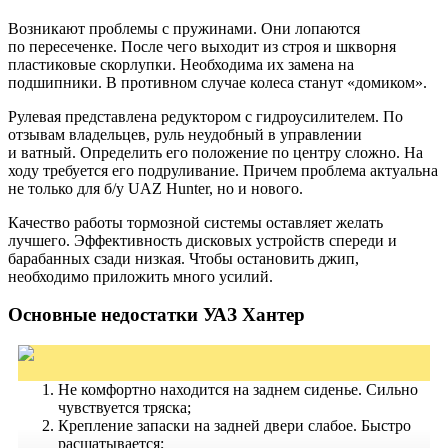
Возникают проблемы с пружинами. Они лопаются
по
пересеченке
. После чего выходит из строя и шкворня
пластиковые скорлупки. Необходима их замена на
подшипники. В противном случае колеса станут «домиком».
Рулевая представлена редуктором с гидроусилителем. По
отзывам владельцев, руль неудобный в управлении
и
ватный.
Определить его положение по центру сложно. На
ходу требуется его
подруливание
. Причем проблема актуальна
не только для б/у UAZ Hunter, но и нового.
Качество работы тормозной системы оставляет желать
лучшего. Эффективность дисковых устройств спереди и
барабанных сзади низкая. Чтобы остановить джип,
необходимо приложить много усилий.
Основные недостатки УАЗ
Хантер
Не комфортно находится на заднем сиденье. Сильно
чувствуется тряска;
Крепление запаски на задней двери слабое. Быстро
расшатывается;