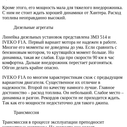
Кроме этого, его мощность мала для тяжелого внедорожника.
С ним не стоит ждать хорошей динамики от Хантера. Расход
топлива неоправданно высокий.
Дизельные агрегаты
Линейка дизельных установок представлена ЗМЗ 514 и
IVEKO F1A. Первый вариант мотора не надежен в работе.
Многие его моменты не доведены до ума. Если сравнить с
бензиновым мотором, то крутящийся момент больше. Но
динамика, такая же
слабая.
Езда при скорости 90 км в час
комфортна. Дальше внедорожник перестает разгоняться.
Обгон делать крайне опасно.
IVEKO F1A по многим характеристикам схож с предыдущим
вариантом двигателя. Существенное их отличие в
надежности. Второй по качеству намного лучше. Главное
достоинство – расход топлива. Он небольшой. Слабое место –
динамика и разгон. Рекордов скорости не приходится ждать.
Так как его мощности недостаточно для такого джипа.
Трансмиссия
Трансмиссия в процессе эксплуатации преподносит