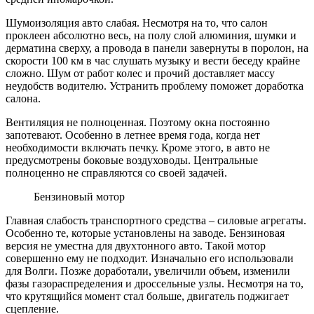
Шумоизоляция авто слабая. Несмотря на то, что салон
проклеен абсолютно весь, на полу слой алюминия, шумки и
дерматина сверху, а провода в панели завернуты в поролон, на
скорости 100 км в час слушать музыку и вести беседу крайне
сложно. Шум от работ колес и прочий доставляет массу
неудобств водителю. Устранить проблему поможет доработка
салона.
Вентиляция не
полноценная.
Поэтому окна постоянно
запотевают. Особенно в летнее время года, когда нет
необходимости включать печку. Кроме этого, в авто не
предусмотрены боковые воздуховоды. Центральные
полноценно не справляются со своей задачей.
Бензиновый мотор
Главная слабость транспортного средства – силовые агрегаты.
Особенно те, которые установлены на заводе. Бензиновая
версия не уместна для двухтонного авто. Такой мотор
совершенно ему не подходит. Изначально его использовали
для Волги. Позже доработали, увеличили
объем
, изменили
фазы газораспределения и дроссельные узлы. Несмотря на то,
что крутящийся момент стал больше, двигатель поджигает
сцепление.