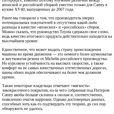
Петербурге. Именно поэтому изучение различий между
японской и российской сборкой уместно только для Camry в
кузове XV40, выпущенных до 2007 года.
Ранее мы говорили о том, что производитель уверял
потенциальных покупателей в отсутствии какой-либо
разницы в качестве «японских» и «российских» сборок.
Можно сказать, что руководство Toyota сдержало свое слово,
ведь качество итогового продукта действительно находится на
высочайшем уровне.
Единственное, что может выдать страну происхождения
машины во время движения — это немного более шумноватая
и жестковатая резина от Michelin российского производства.
Но курсовую устойчивость на высоких скоростях, а также
комфорт на не самых качественных отечественных дорогах,
шины обоих видов обеспечивают на более чем должном
уровне.
Также некоторые владельцы отмечают «мягкость»
лакокрасочного покрытия, из-за чего собранная под Питером
Camry якобы больше склонна к сколам и, соответственно,
появлению очагов коррозии. Однако достоверных данных,
способных хоть как-то подтвердить эту теорию, до сих пор
обнаружить не удалось.