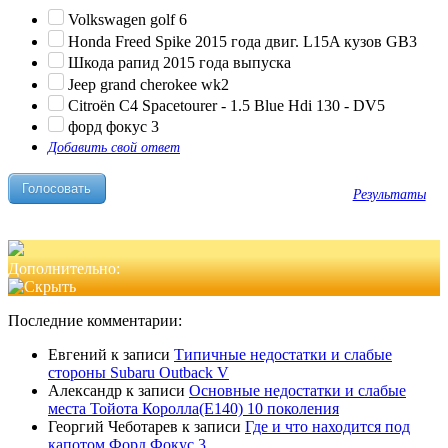
Volkswagen golf 6
Honda Freed Spike 2015 года двиг. L15A кузов GB3
Шкода рапид 2015 года выпуска
Jeep grand cherokee wk2
Citroën C4 Spacetourer - 1.5 Blue Hdi 130 - DV5
форд фокус 3
Добавить свой ответ
Результаты
Дополнительно:
Последние комментарии:
Евгений
к записи
Типичные недостатки и слабые
стороны Subaru Outback V
Александр
к записи
Основные недостатки и слабые
места Тойота Королла(Е140) 10 поколения
Георгий Чеботарев
к записи
Где и что находится под
капотом Форд Фокус 3