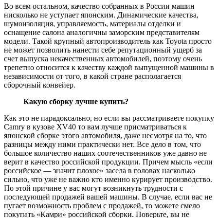
Во всем остальном, качество собранных в России машин
нисколько не уступает японским. Динамические качества,
шумоизоляция, управляемость, материалы отделки и
оснащение салона аналогичны заморским представителям
модели. Такой крупный автопроизводитель как Toyota просто
не может позволить нанести себе репутационный ущерб за
счет выпуска некачественных автомобилей, поэтому очень
трепетно относится к качеству каждой выпущенной машины в
независимости от того, в какой стране располагается
сборочный конвейер.
Какую сборку лучше купить?
Как это не парадоксально, но если вы рассматриваете покупку
Camry в кузове XV40 то вам лучше присматриваться к
японской сборке этого автомобиля, даже несмотря на то, что
разницы между ними практически нет. Все дело в том, что
большое количество наших соотечественников уже давно не
верит в качество российской продукции. Причем мысль «если
российское — значит плохое» засела в головах насколько
сильно, что уже не важно кто именно курирует производство.
По этой причине у вас могут возникнуть трудности с
последующей продажей вашей машины. В случае, если вас не
пугает возможность проблем с продажей, то можете смело
покупать «Камри» российской сборки. Поверьте, вы не