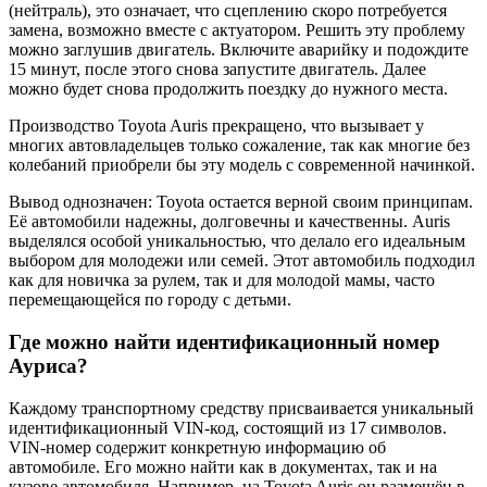
(нейтраль), это означает, что сцеплению скоро потребуется
замена, возможно вместе с актуатором. Решить эту проблему
можно заглушив двигатель. Включите аварийку и подождите
15 минут, после этого снова запустите двигатель. Далее
можно будет снова продолжить поездку до нужного места.
Производство Toyota Auris прекращено, что вызывает у
многих автовладельцев только сожаление, так как многие без
колебаний приобрели бы эту модель с современной начинкой.
Вывод однозначен: Toyota остается верной своим принципам.
Её автомобили надежны, долговечны и качественны. Auris
выделялся особой уникальностью, что делало его идеальным
выбором для молодежи или семей. Этот автомобиль подходил
как для новичка за рулем, так и для молодой мамы, часто
перемещающейся по городу с детьми.
Где можно найти идентификационный номер
Ауриса?
Каждому транспортному средству присваивается уникальный
идентификационный VIN-код, состоящий из 17 символов.
VIN-номер содержит конкретную информацию об
автомобиле. Его можно найти как в документах, так и на
кузове автомобиля. Например, на Toyota Auris он размещён в