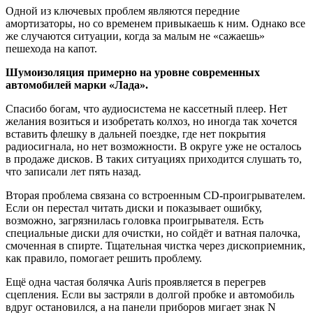
Одной из ключевых проблем являются передние
амортизаторы, но со временем привыкаешь к ним. Однако все
же случаются ситуации, когда за малым не «сажаешь»
пешехода на капот.
Шумоизоляция примерно на уровне современных
автомобилей марки «Лада».
Спасибо богам, что аудиосистема не кассетный плеер. Нет
желания возиться и изобретать колхоз, но иногда так хочется
вставить флешку в дальней поездке, где нет покрытия
радиосигнала, но нет возможности. В округе уже не осталось
в продаже дисков. В таких ситуациях приходится слушать то,
что записали лет пять назад.
Вторая проблема связана со встроенным CD-проигрывателем.
Если он перестал читать диски и показывает ошибку,
возможно, загрязнилась головка проигрывателя. Есть
специальные диски для очистки, но сойдёт и ватная палочка,
смоченная в спирте. Тщательная чистка через дископриемник,
как правило, помогает решить проблему.
Ещё одна частая болячка Auris проявляется в перегрев
сцепления. Если вы застряли в долгой пробке и автомобиль
вдруг остановился, а на панели приборов мигает знак N