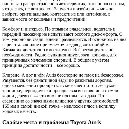
настолько распространено в автосервисах, что вопросы о том,
что делать, не возникают. Запчасти в изобилии – можно
выбрать оригинальные, контрактные или китайские, в
зависимости от кошелька и предпочтений.
Комфорт и интерьер. По отзывам владельцев, водитель и
передний пассажир не испытывают особого дискомфорта. О
том, удобно ли сзади, мнения разделяются. В основном, на два
варианта: «вполне приемлемо» и «для двоих пойдёт».
Багажник достаточно вместителен. Всё регулируется по
необходимости. Радио функционирует, звук, конечно, для
придирчивых меломанов спорный. В общем с учётом
принципа достаточности – всё хорошо.
Клиренс. А вот в чём Auris бесспорно не плох на бездорожье.
Разумеется, без фанатичной езды по разбитым дорогам,
однако медленно пробираться сквозь лес по той же сухой
тропинке, периодически преодолевая во ставшие из земли
корни деревьев — это вполне посильная задача. По
сравнению со значениями клиренса у других автомобилей,
165 мм в самой низкой точке – неплохой плюс в копилку
ходовых качеств.
Слабые места и проблемы Toyota Auris