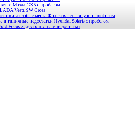
статки Мазда СХ5 с пробегом
 LADA Vesta SW Cross
статки и слабые места Фольксваген Тигуан с пробегом
а и типичные недостатки Hyundai Solaris с пробегом
ord Focus 3: достоинства и недостатки