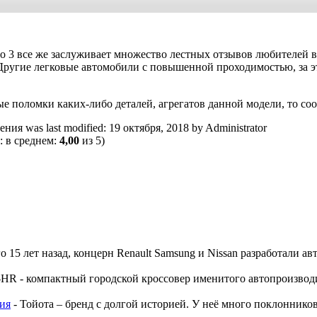
o 3 все же заслуживает множество лестных отзывов любителей в
. Другие легковые автомобили с повышенной проходимостью, за э
ые поломки каких-либо деталей, агрегатов данной модели, то со
ления
was last modified:
19 октября, 2018
by
Administrator
: в среднем:
4,00
из 5)
о 15 лет назад, концерн Renault Samsung и Nissan разработали ав
-HR - компактный городской кроссовер именитого автопроизводит
ния
-
Тойота – бренд с долгой историей. У неё много поклоннико