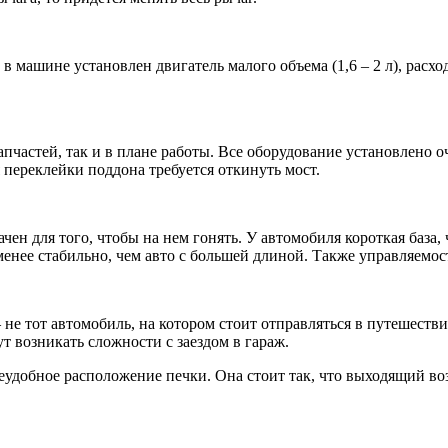
 машине установлен двигатель малого объема (1,6 – 2 л), расход
пчастей, так и в плане работы. Все оборудование установлено оч
 переклейки поддона требуется откинуть мост.
чен для того, чтобы на нем гонять. У автомобиля короткая база,
менее стабильно, чем авто с большей длиной. Также управляемос
 – не тот автомобиль, на котором стоит отправляться в путешес
ут возникать сложности с заездом в гараж.
еудобное расположение печки. Она стоит так, что выходящий воз