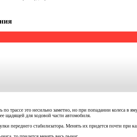
ения
по трассе это несильно заметно, но при попадании колеса в яму
лее щадящей для ходовой части автомобиля.
лки переднего стабилизатора. Менять их придется почти при ка
чага, то придется менять весь рычаг.