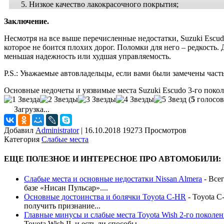
Низкое качество лакокрасочного покрытия;
Заключение.
Несмотря на все выше перечисленные недостатки, Suzuki Escud
которое не боится плохих дорог. Поломки для него – редкость
меньшая надежность или худшая управляемость.
P.S.: Уважаемые автовладельцы, если вами были замечены част
Основные недочеты и уязвимые места Suzuki Escudo 3-го поко
(
5
голосов
Загрузка...
Добавил
Administrator
|
16.10.2018 19273 Просмотров
Категория
Слабые места
ЕЩЕ ПОЛЕЗНОЕ И ИНТЕРЕСНОЕ ПРО АВТОМОБИЛИ:
Слабые места и основные недостатки Nissan Almera
-
Всег
базе «Нисан Пульсар»....
Основные достоинства и болячки Toyota C-HR
-
Toyota C
получить признание...
Главные минусы и слабые места Toyota Wish 2-го поколе
Toyota Wish II, и есть ли способы...