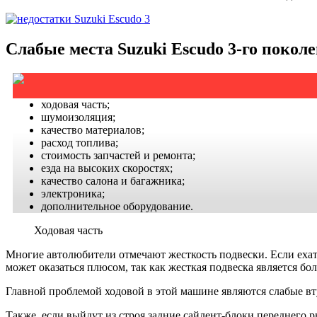
Слабые места Suzuki Escudo 3-го покол
ходовая часть;
шумоизоляция;
качество материалов;
расход топлива;
стоимость запчастей и ремонта;
езда на высоких скоростях;
качество салона и багажника;
электроника;
дополнительное оборудование.
Ходовая часть
Многие автолюбители отмечают жесткость подвески. Если ехать 
может оказаться плюсом, так как жесткая подвеска является бо
Главной проблемой ходовой в этой машине являются слабые вту
Также, если выйдут из строя задние сайлент-блоки переднего ры