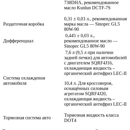
738DHA, рекомендованное
масло Kunlun DCTF-7S
0,31 ± 0,03 л., рекомендованная
Раздаточная коробка
марка масла — Sinopec GL5
80W-90
0,445 ± 0,03 л.,
Дифференциал
рекомендованное масло —
Sinopec GL5 80W-90
7,6 л (9,5 л при наличии
задней печки) для автомобилей
с двигателем SQRF4J16,
охлаждающая жидкость –
органический антифриз LEC-II
Система охлаждения
автомобиля
10,4 л. Для кроссоверов,
оснащённых силовым
агрегатом SQRF4J20,
охлаждающая жидкость –
органический антифриз LEC-II
Тормозная жидкость класса
Тормозная система авто
DOT4