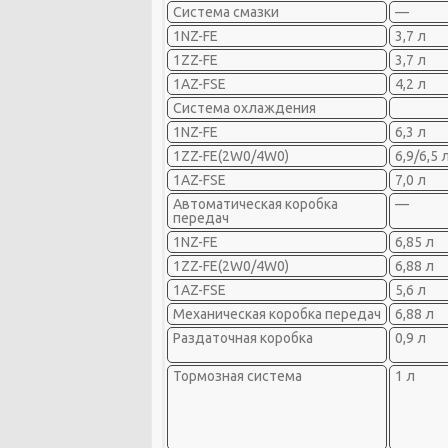
Система смазки
—
1NZ-FE
3,7 л
1ZZ-FE
3,7 л
1AZ-FSE
4,2 л
Система охлаждения
1NZ-FE
6,3 л
1ZZ-FE(2W0/4W0)
6,9/6,5 
1AZ-FSE
7,0 л
Автоматическая коробка
—
передач
1NZ-FE
6,85 л
1ZZ-FE(2W0/4W0)
6,88 л
1AZ-FSE
5,6 л
Механическая коробка передач
6,88 л
Раздаточная коробка
0,9 л
Тормозная система
1 л