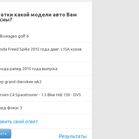
атки какой модели авто Вам
сны?
lkswagen golf 6
nda Freed Spike 2015 года двиг. L15A кузов
ода рапид 2015 года выпуска
ep grand cherokee wk2
roën C4 Spacetourer - 1.5 Blue Hdi 130 - DV5
рд фокус 3
вить свой ответ
Результаты