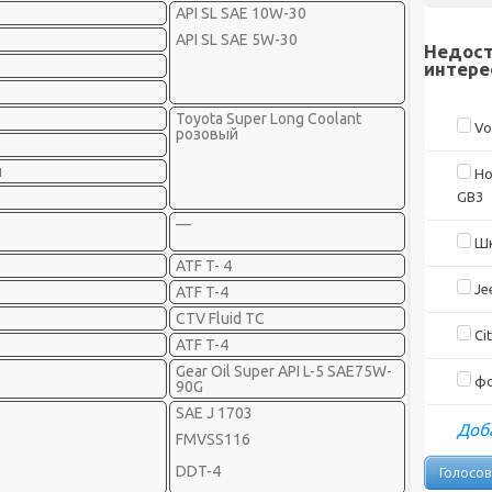
API SL SAE 10W-30
API SL SAE 5W-30
Недост
интере
Toyota Super Long Coolant
Vo
розовый
л
Ho
GB3
—
Шк
ATF T- 4
Je
ATF T-4
CTV Fluid TC
Cit
ATF T-4
Gear Oil Super API L-5 SAE75W-
фо
90G
SAE J 1703
Доба
FMVSS116
DDT-4