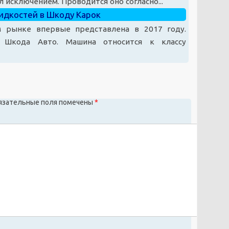
л исключением. Проводится оно согласно...
жидкостей в Шкоду Карок
 рынке впервые представлена в 2017 году.
й Шкода Авто. Машина относится к классу
язательные поля помечены
*