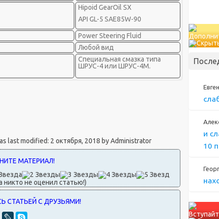
Hipoid GearOil SX
API GL-5 SAE85W-90
Power Steering Fluid
Дополни
Любой вид
0
Специальная смазка типа
После
ШРУС-4 или ШРУС-4М.
Евге
сла
Алек
и с
s last modified:
2 октября, 2018
by
Administrator
10 
Геор
нах
а никто не оценил статью!)
Вступайт