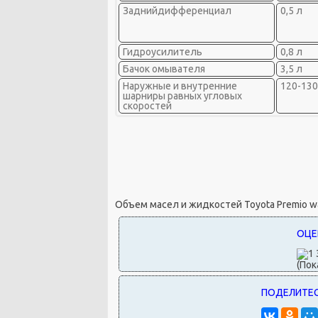
Заднийдифференциал
0,5 л
Гидроусилитель
0,8 л
Бачок омывателя
3,5 л
Наружные и внутренние
120-13
шарниры равных угловых
скоростей
Объем масел и жидкостей Toyota Premio
wa
(Пок