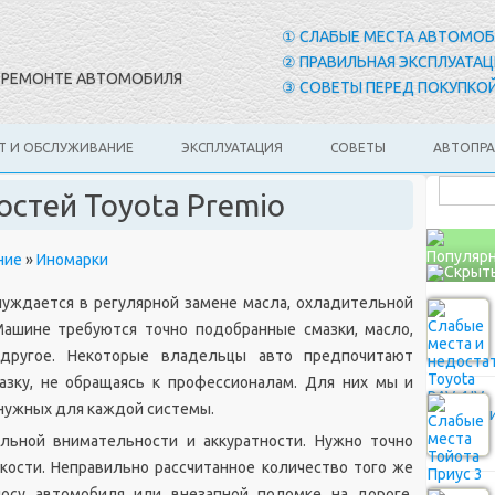
① СЛАБЫЕ МЕСТА АВТОМО
② ПРАВИЛЬНАЯ ЭКСПЛУАТАЦ
И РЕМОНТЕ АВТОМОБИЛЯ
③ СОВЕТЫ ПЕРЕД ПОКУПКОЙ
Т И ОБСЛУЖИВАНИЕ
ЭКСПЛУАТАЦИЯ
СОВЕТЫ
АВТОПР
стей Toyota Premio
Популярн
ние
»
Иномарки
, нуждается в регулярной замене масла, охладительной
Машине требуются точно подобранные смазки, масло,
другое. Некоторые владельцы авто предпочитают
азку, не обращаясь к профессионалам. Для них мы и
нужных для каждой системы.
льной внимательности и аккуратности. Нужно точно
кости. Неправильно рассчитанное количество того же
осу автомобиля или внезапной поломке на дороге.