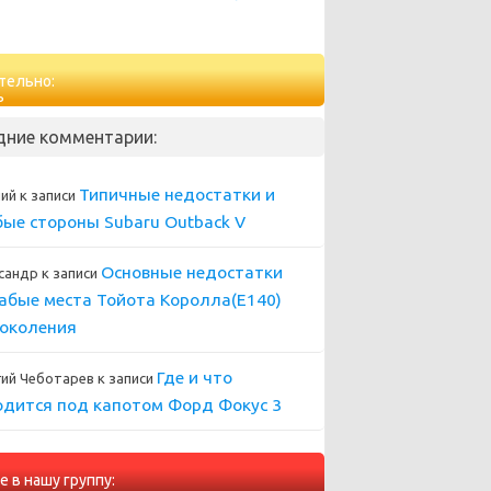
тельно:
дние комментарии:
Типичные недостатки и
ний
к записи
бые стороны Subaru Outback V
Основные недостатки
сандр
к записи
лабые места Тойота Королла(Е140)
поколения
Где и что
гий Чеботарев
к записи
одится под капотом Форд Фокус 3
е в нашу группу: