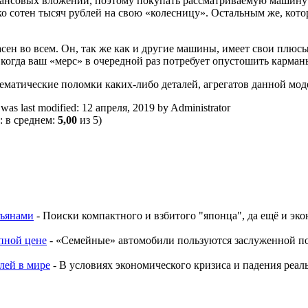
нансовых вложений, поэтому покупать рассматриваемую машину 
о сотен тысяч рублей на свою «колесницу». Остальным же, кото
жасен во всем. Он, так же как и другие машины, имеет свои плю
 когда ваш «мерс» в очередной раз потребует опустошить карма
матические поломки каких-либо деталей, агрегатов данной моде
was last modified:
12 апреля, 2019
by
Administrator
: в среднем:
5,00
из 5)
зъянами
-
Поиски компактного и взбитого "японца", да ещё и эко
упной цене
-
«Семейные» автомобили пользуются заслуженной поп
лей в мире
-
В условиях экономического кризиса и падения реал