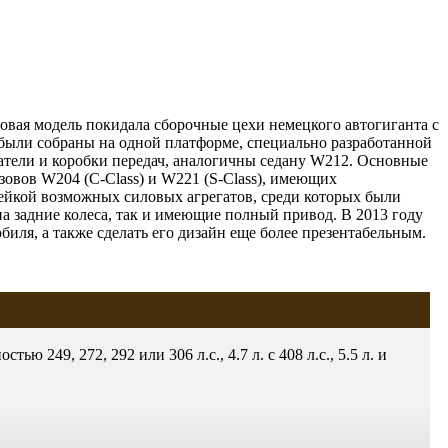
Новая модель покидала сборочные цехи немецкого автогиганта с
а были собраны на одной платформе, специально разработанной
гатели и коробки передач, аналогичны седану W212. Основные
овов W204 (С-Class) и W221 (S-Class), имеющих
нейкой возможных силовых агрегатов, среди которых были
на задние колеса, так и имеющие полный привод. В 2013 году
биля, а также сделать его дизайн еще более презентабельным.
стью 249, 272, 292 или 306 л.с., 4.7 л. с 408 л.с., 5.5 л. и