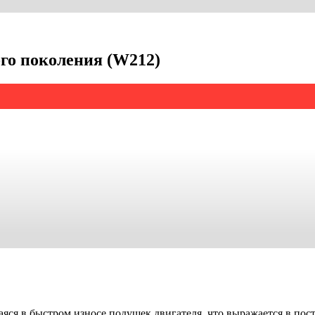
-го поколения (W212)
аяся в быстром износе подушек двигателя, что выражается в пос