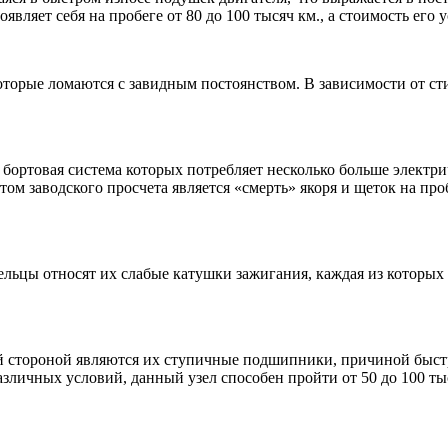
вляет себя на пробеге от 80 до 100 тысяч км., а стоимость его у
торые ломаются с завидным постоянством. В зависимости от сти
бортовая система которых потребляет несколько больше электрич
ом заводского просчета является «смерть» якоря и щеток на проб
льцы относят их слабые катушки зажигания, каждая из которых ст
й стороной являются их ступичные подшипники, причиной быстр
личных условий, данный узел способен пройти от 50 до 100 тысяч