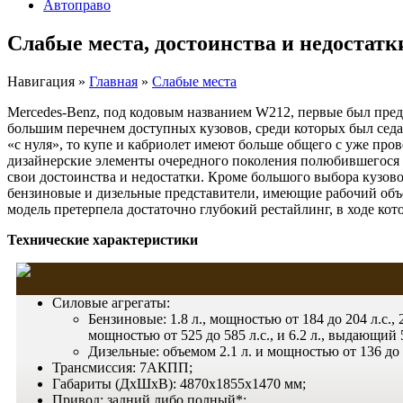
Автоправо
Слабые места, достоинства и недостатк
Навигация
»
Главная
»
Слабые места
Mercedes-Benz, под кодовым названием W212, первые был предс
большим перечнем доступных кузовов, среди которых был седан
«с нуля», то купе и кабриолет имеют больше общего с уже про
дизайнерские элементы очередного поколения полюбившегося м
свои достоинства и недостатки. Кроме большого выбора кузов
бензиновые и дизельные представители, имеющие рабочий объем
модель претерпела достаточно глубокий рестайлинг, в ходе ко
Технические характеристики
Силовые агрегаты:
Бензиновые: 1.8 л., мощностью от 184 до 204 л.с., 2.0
мощностью от 525 до 585 л.с., и 6.2 л., выдающий 5
Дизельные: объемом 2.1 л. и мощностью от 136 до 23
Трансмиссия: 7АКПП;
Габариты (ДхШхВ): 4870х1855х1470 мм;
Привод: задний либо полный*;