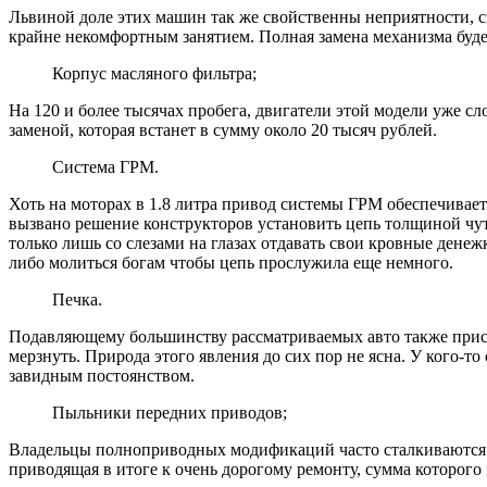
Львиной доле этих машин так же свойственны неприятности, св
крайне некомфортным занятием. Полная замена механизма будет 
Корпус масляного фильтра;
На 120 и более тысячах пробега, двигатели этой модели уже сл
заменой, которая встанет в сумму около 20 тысяч рублей.
Система ГРМ.
Хоть на моторах в 1.8 литра привод системы ГРМ обеспечивает
вызвано решение конструкторов установить цепь толщиной чуть
только лишь со слезами на глазах отдавать свои кровные денеж
либо молиться богам чтобы цепь прослужила еще немного.
Печка.
Подавляющему большинству рассматриваемых авто также присущ
мерзнуть. Природа этого явления до сих пор не ясна. У кого-то
завидным постоянством.
Пыльники передних приводов;
Владельцы полноприводных модификаций часто сталкиваются с 
приводящая в итоге к очень дорогому ремонту, сумма которог