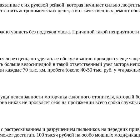
язанные с их рулевой рейкой, которая начинает сильно люфтить 
стоить астрономических денег, а вот качественных ремонт обойд
ожно увидеть без подтеков масла. Причиной такой неприятности 
ся через цепь, но уделять ее обслуживанию приходится еще чащ
 больше велосипедной в такой ответственный узел мотора непон
ки каждые 70 тыс. км. пробега (около 40-50 тыс. руб. у «гаражн
и неисправности моторчика салонного отопителя, который без 
 она никак не проявляет себя на протяжении всего срока службы 
растрескиванием и разрушением пыльников на передних привода
о может достигать 100 тысяч рублей на особо мощных модификац