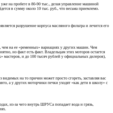
уже на пробеге в 80-90 тыс., делая управление машиной
ется в сумму около 10 тыс. руб., что весьма приемлемо.
является разрушение корпуса масляного фильтра и лечится его
е, чем на ее «ременных» вариациях у других машин. Чем
ятно, но факт есть факт. Владельцам этих моторов остается
ых» мастеров, и до 100 тысяч рублей у официальных дилеров),
видимых на то причин может просто сгореть, заставляя вас
авто, а у других моторчики печки уходят «как дети в школу» с
х, из-за чего внутрь ШРУСа попадает вода и грязь,
иях.