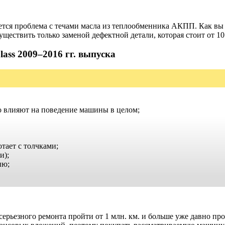
ется проблема с течами масла из теплообменника АКПП. Как вы м
ествить только заменой дефектной детали, которая стоит от 10 
ass 2009–2016 гг. выпуска
о влияют на поведение машины в целом;
отает с толчками;
и);
ию;
серьезного ремонта пройти от 1 млн. км. и больше уже давно пр