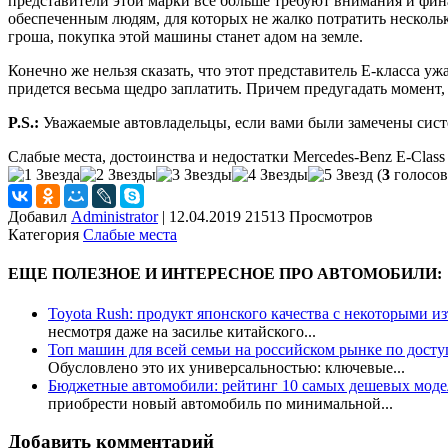
представители этой марки все больше требуют внимания и фи
обеспеченным людям, для которых не жалко потратить нескольк
гроша, покупка этой машины станет адом на земле.
Конечно же нельзя сказать, что этот представитель Е-класса у
придется весьма щедро заплатить. Причем предугадать момент,
P.S.:
Уважаемые автовладельцы, если вами были замечены систе
Слабые места, достоинства и недостатки Mercedes-Benz E-Class
(
3
голосов
Добавил
Administrator
|
12.04.2019 21513 Просмотров
Категория
Слабые места
ЕЩЕ ПОЛЕЗНОЕ И ИНТЕРЕСНОЕ ПРО АВТОМОБИЛИ:
Toyota Rush: продукт японского качества с некоторыми и
несмотря даже на засилье китайского...
Топ машин для всей семьи на российском рынке по дост
Обусловлено это их универсальностью: ключевые...
Бюджетные автомобили: рейтинг 10 самых дешевых моде
приобрести новый автомобиль по минимальной...
Добавить комментарий