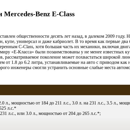
и Mercedes-Benz E-Class
тавлен общественности десять лет назад, в далеком 2009 году. 
, купе, универсал и даже кабриолет. В то время как первые дв
веренным C-Class, хотя большая часть их механики, включая дви
иру «Е-Класса» были позаимствованы у не менее известных куз
ов, рассматриваемое поколение может похвастаться широкой ли
 от 1.8 до 6.2 литра, устанавливаемые на авто с приводом как 
торого инженеры смогли устранить основные слабые места автомо
 л., мощностью от 184 до 211 л.с., 3.0 л. на 231 л.с., 3.5 л., мощно
25 л.с.*
1 л.с., или 3.0 л., мощностью от 204 до 265 л.с.*;